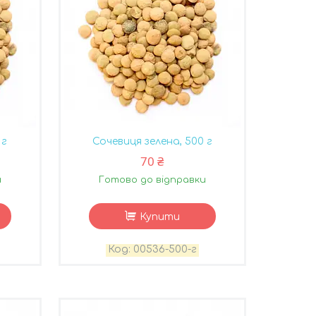
 г
Сочевиця зелена, 500 г
70 ₴
и
Готово до відправки
Купити
00536-500-г