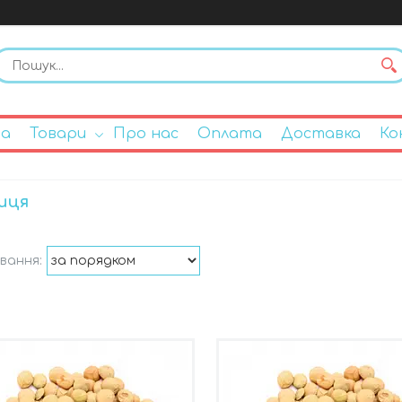
на
Товари
Про нас
Оплата
Доставка
Ко
иця