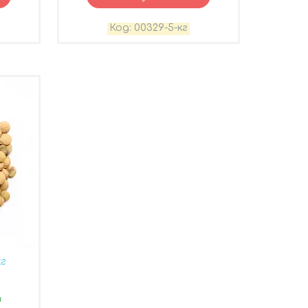
00329-5-кг
кг
и