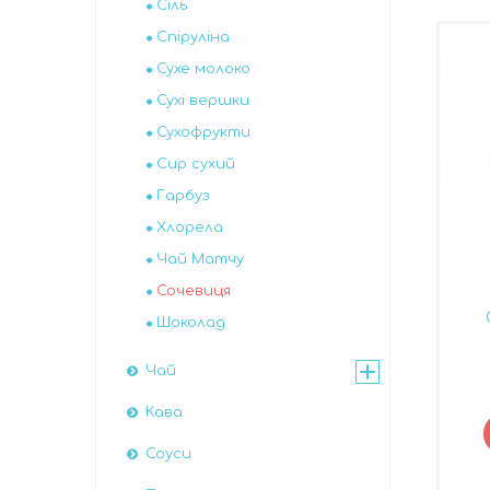
Сіль
Спіруліна
Сухе молоко
Сухі вершки
Сухофрукти
Сир сухий
Гарбуз
Хлорела
Чай Матчу
Сочевиця
Шоколад
Чай
Кава
Соуси