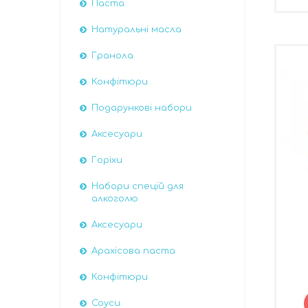
Паста
Натуральні масла
Гранола
Конфітюри
Подарункові набори
Аксесуари
Горіхи
Набори спецій для
алкоголю
Аксесуари
Арахісова паста
Конфітюри
Соуси