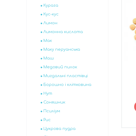
Курага
Кус-кус
Лимон
Лимонна кислота
Мак
Маку перуанська
Маш
Медовий пилок
Мигдальні пластівці
Борошно і клітковина
Нут
Соняшник
Псиліум
Рис
Цукрова пудра