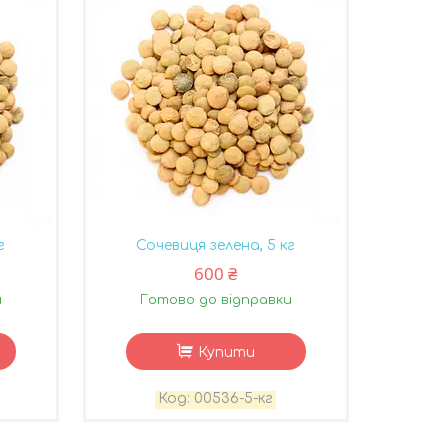
г
Сочевиця зелена, 5 кг
600 ₴
и
Готово до відправки
Купити
00536-5-кг