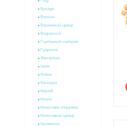
Глід
Булгур
Ванілін
Ванільний цукор
Водорослі
Глутамат натрію
Гуарана
Желатин
Ізюм
Какао
Канихуа
Кероб
Кіноа
Кокосова стружка
Кокосовий цукор
Крохмаль