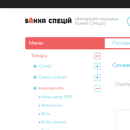
Интернет-магазин
Банка Специй
Голов
Товари
Сочев
Спеції
Суміші спецій
Інгредієнти
Агар-агар 1200
Апельсин
Асаї
Боби тонка