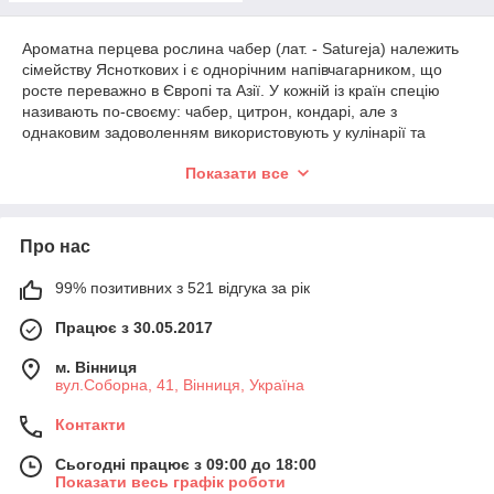
Ароматна перцева рослина чабер (лат. - Satureja) належить
сімейству Ясноткових і є однорічним напівчагарником, що
росте переважно в Європі та Азії. У кожній із країн спецію
називають по-своєму: чабер, цитрон, кондарі, але з
однаковим задоволенням використовують у кулінарії та
медицині.
Показати все
Чабер містить у своєму складі цілий комплекс вітамінів та
мінералів, а також майже 2% ефірної олії (фенол, тимол,
карвакрол та інші). Для приготування спеції, що володіє
Про нас
пряним ароматом і гостротою чорного перцю, в хід йде
молоде листя і пагони в свіжозірваному або висушеному
вигляді. При сушінні запах і смак розкриваються сильніше.
99% позитивних з 521 відгука за рік
Інтернет магазин “Банку спецій” (Україна) пропонує купити
Працює з 30.05.2017
приправу чабер у меленому або різаному вигляді оптом та в
роздріб за конкурентною на ринку ціною опту.
м. Вінниця
вул.Соборна, 41, Вінниця, Україна
Використання в кулінарії
Контакти
Запашний чабер додасть “родзинки” у перші та другі страви, з
рівним успіхом збагатить м'ясо, рибу, дичину, птицю, гриби та
Сьогодні працює з 09:00 до 18:00
овочі. Приправа покращує смак соусів, солінь та маринадів.
Показати весь графік роботи
Нею віддушують оцет і олію. Перечна трава хороша в