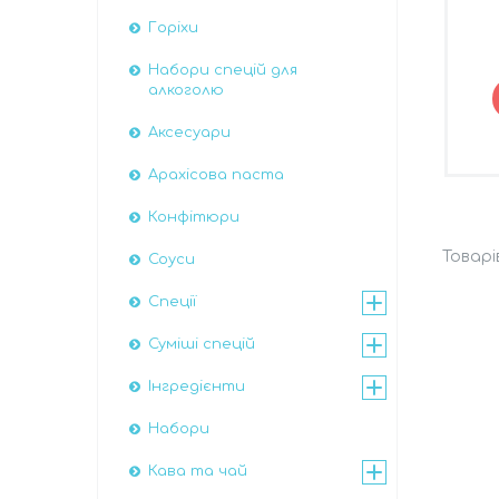
Горіхи
Набори спецій для
алкоголю
Аксесуари
Арахісова паста
Конфітюри
Соуси
Спеції
Суміші спецій
Інгредієнти
Набори
Кава та чай