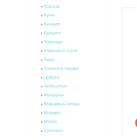
Кориця
Кумін
Кунжут
Куркума
Лаванда
Лавровий лист
Льон
Лимонна трава
Цибуля
Любисток
Майоран
Ялівцевий ягода
Морква
М'ята
Орегано