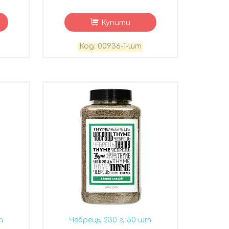
Купити
00936-1-шт
т
Чебрець, 230 г, 50 шт