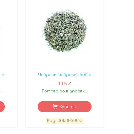
 г
Чебрець (чебрець), 500 г
115 ₴
и
Готово до відправки
Купити
00158-500-г