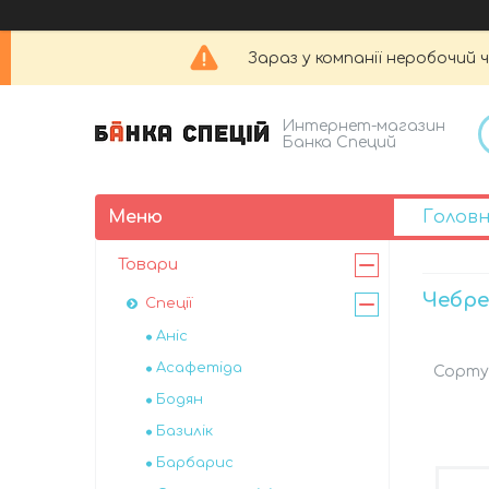
Зараз у компанії неробочий 
Интернет-магазин
Банка Специй
Голов
Товари
Чебр
Спеції
Аніс
Асафетіда
Бодян
Базилік
Барбарис