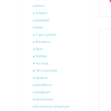
Кмин
Томат
Деревій
Кріп
Уцхо-сунелі
Фенхель
Хрін
Чабер
Часник
Чіа (насіння)
Шавлія
Шамбала
Шафран
Шипшина
Естрагон (тархун)