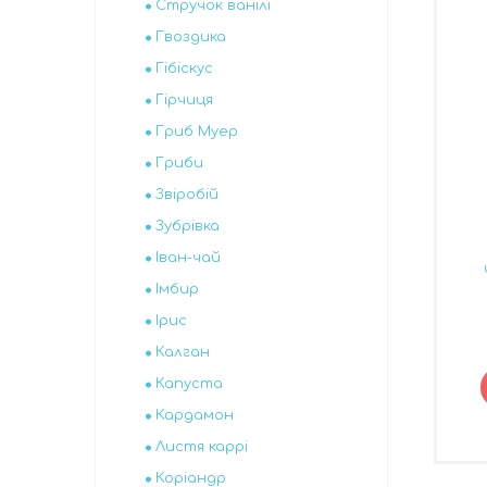
Стручок ванілі
Гвоздика
Гібіскус
Гірчиця
Гриб Муер
Гриби
Звіробій
Зубрівка
Іван-чай
Імбир
Ірис
Калган
Капуста
Кардамон
Листя каррі
Коріандр