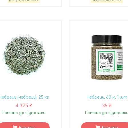
00158-1-кг
00158-2-кг
Чебрець (чебрець), 25 кг
Чебрець, 60 м, 1 шт
4 375 ₴
39 ₴
Готово до відправки
Готово до відправк
Купити
Купити