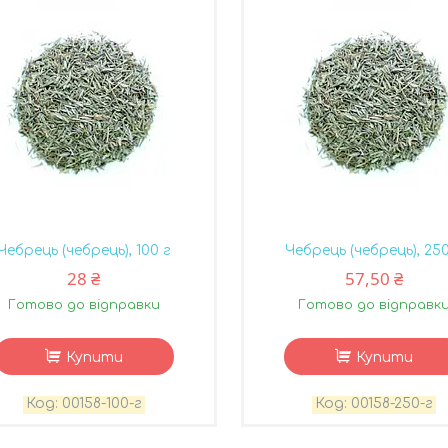
Чебрець (чебрець), 100 г
Чебрець (чебрець), 250
28 ₴
57,50 ₴
Готово до відправки
Готово до відправк
Купити
Купити
00158-100-г
00158-250-г