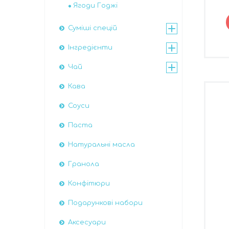
Ягоди Годжі
Суміші спецій
Інгредієнти
Чай
Кава
Соуси
Паста
Натуральні масла
Гранола
Конфітюри
Подарункові набори
Аксесуари