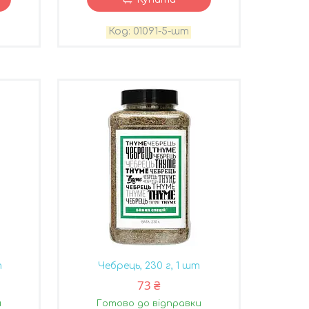
01091-5-шт
т
Чебрець, 230 г, 1 шт
73 ₴
и
Готово до відправки