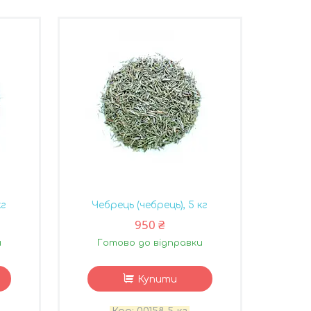
кг
Чебрець (чебрець), 5 кг
950 ₴
и
Готово до відправки
Купити