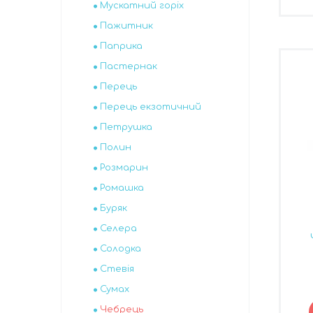
Мускатний горіх
Пажитник
Паприка
Пастернак
Перець
Перець екзотичний
Петрушка
Полин
Розмарин
Ромашка
Буряк
Селера
Солодка
Стевія
Сумах
Чебрець