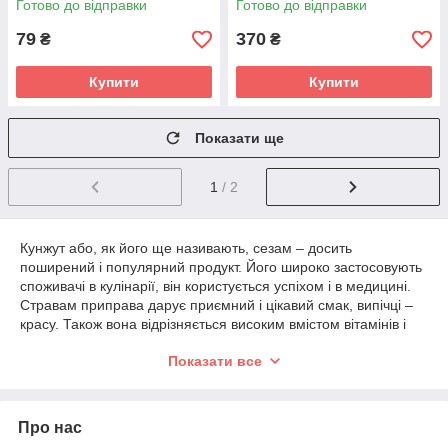
Готово до відправки
Готово до відправки
79
370
₴
₴
Купити
Купити
Показати ще
1
/ 2
Кунжут або, як його ще називають, сезам – досить
поширений і популярний продукт. Його широко застосовують
споживачі в кулінарії, він користується успіхом і в медицині.
Стравам приправа дарує приємний і цікавий смак, випічці –
красу. Також вона відрізняється високим вмістом вітамінів і
корисних властивостей.
Показати все
Це трав'яниста рослина, що росте в Індії, а також в азіатських
і африканських країнах. Як
спеції
використовуються насіння.
Купити кунжут в будь-якій потрібній вам кількості можна,
Про нас
відвідавши інтернет-магазин «Банка спецій». Вартість наших
спецій цілком прийнятна і нижче, ніж в інших магазинах. На