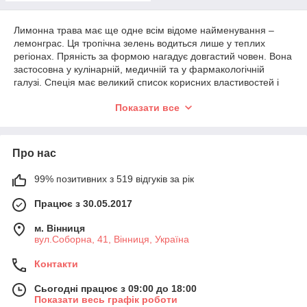
Лимонна трава має ще одне всім відоме найменування –
лемонграс. Ця тропічна зелень водиться лише у теплих
регіонах. Пряність за формою нагадує довгастий човен. Вона
застосовна у кулінарній, медичній та у фармакологічній
галузі. Спеція має великий список корисних властивостей і
унікальний цитрусовий смак і запах.
Показати все
Застосування
В азіатських країнах лимонну траву використовують у
приготуванні риби та м'яса, додають у суп та салат.
Про нас
Кисловатий, схожий на імбир присмак приправи відмінно
підходить для готування напоїв і відварів. Чай з лемонграсом
99% позитивних з 519 відгуків за рік
володіє енергетичним і тонізуючим ефектом, а хлорогенова
Працює з 30.05.2017
кислота, що міститься, ізоорієнтин і свертіаяпонін у складі
дозволять виглядати завжди молодо і підтягнуто.
м. Вінниця
Лимонна рослина позитивно впливає на систему
вул.Соборна, 41, Вінниця, Україна
життєдіяльності людини:
Контакти
прискорює обмінні процеси;
нормалізує шлункову та кишкову систему;
Сьогодні працює з 09:00 до 18:00
Показати весь графік роботи
знижує температурні значення при застудних