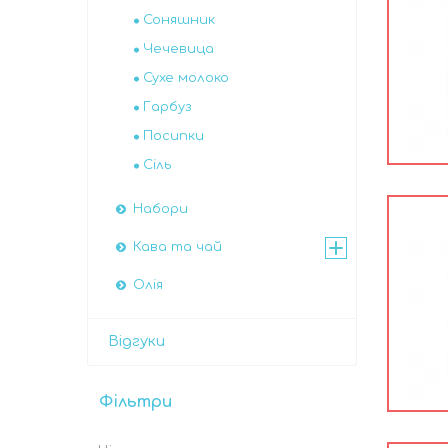
Соняшник
Чечевица
Сухе молоко
Гарбуз
Посипки
Сіль
Набори
Кава та чай
Олія
Відгуки
Фільтри