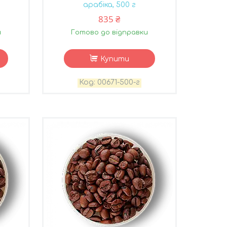
арабіка, 500 г
835 ₴
и
Готово до відправки
Купити
00671-500-г