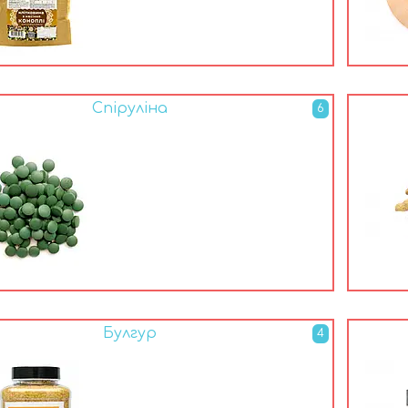
Спіруліна
6
Булгур
4