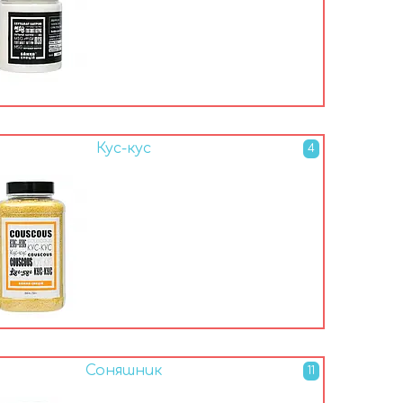
Кус-кус
4
Соняшник
11