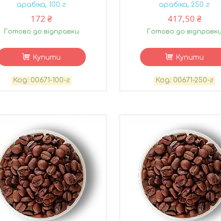
арабіка, 100 г
арабіка, 250 г
172 ₴
417,50 ₴
Готово до відправки
Готово до відправк
Купити
Купити
00671-100-г
00671-250-г