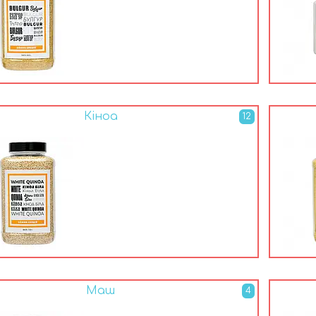
Кіноа
12
Маш
4