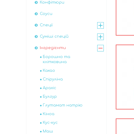
Конфітюри
Соуси
Спеції
Суміші спецій
Інгредієнти
Борошно та
клітковина
Какао
Спіруліна
Арахіс
Булгур
Глутамат натрію
Кіноа
Кус-кус
Маш