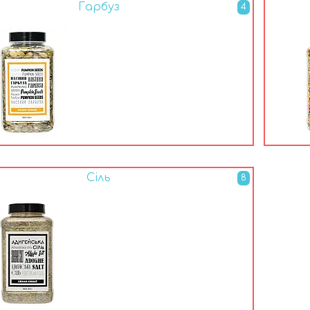
Гарбуз
4
Сіль
8