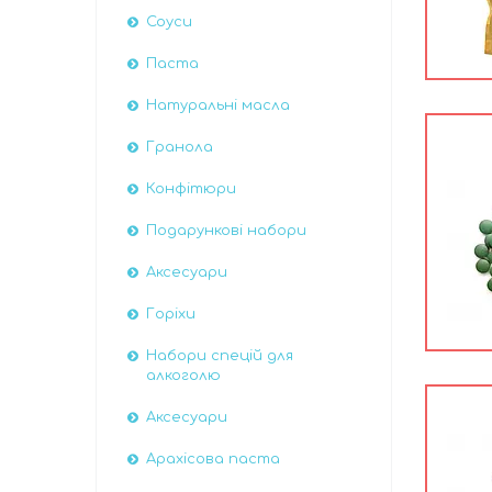
Соуси
Паста
Натуральні масла
Гранола
Конфітюри
Подарункові набори
Аксесуари
Горіхи
Набори спецій для
алкоголю
Аксесуари
Арахісова паста