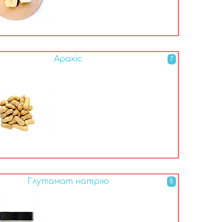
Арахіс
7
Глутамат натрію
8