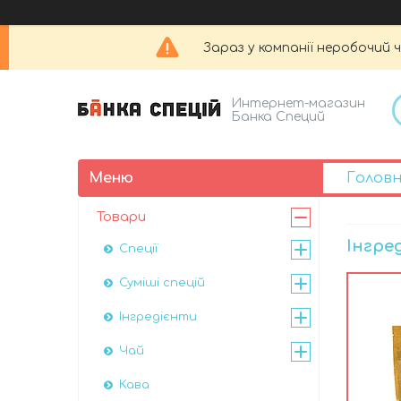
Зараз у компанії неробочий 
Интернет-магазин
Банка Специй
Голов
Товари
Інгре
Спеції
Суміші спецій
Інгредієнти
Чай
Кава