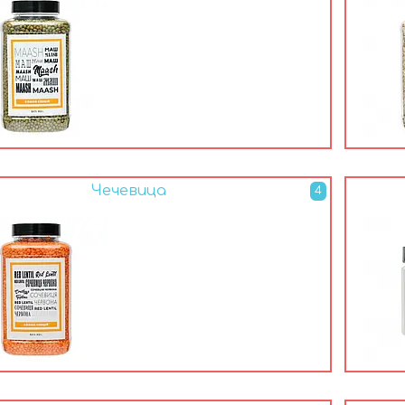
Чечевица
4