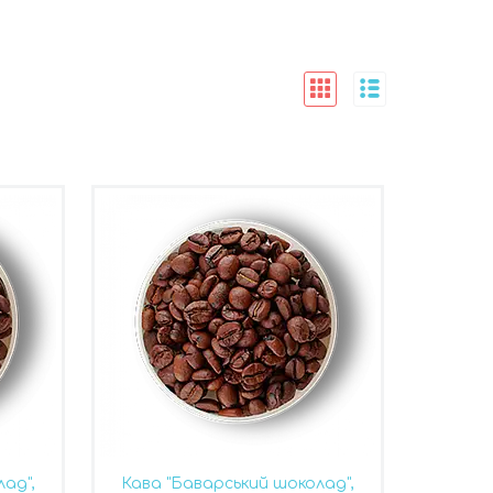
ад",
Кава "Баварський шоколад",