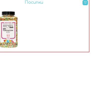
Посипки
12