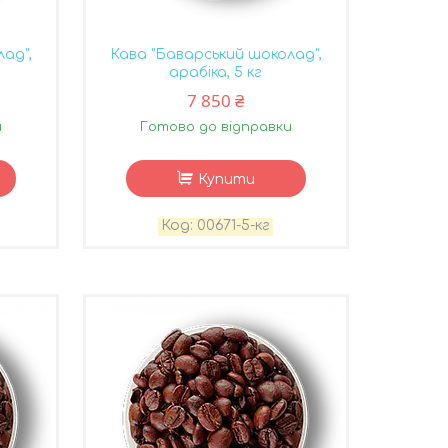
ад",
Кава "Баварський шоколад",
арабіка, 5 кг
7 850 ₴
и
Готово до відправки
Купити
00671-5-кг