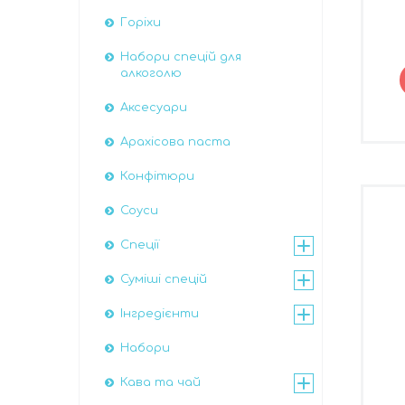
Горіхи
Набори спецій для
алкоголю
Аксесуари
Арахісова паста
Конфітюри
Соуси
Спеції
Суміші спецій
Інгредієнти
Набори
Кава та чай