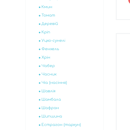
Кмин
Томат
Деревій
Кріп
Уцхо-сунелі
Фенхель
Хрін
Чабер
Часник
Чіа (насіння)
Шавлія
Шамбала
Шафран
Шипшина
Естрагон (тархун)