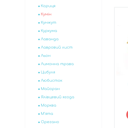
Кориця
Кумін
Кунжут
Куркума
Лаванда
Лавровий лист
Льон
Лимонна трава
Цибуля
Любисток
Майоран
Ялівцевий ягода
Морква
М'ята
Орегано