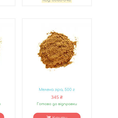
00180-5-кг
Мелена зіра, 500 г
345 ₴
и
Готово до відправки
Купити