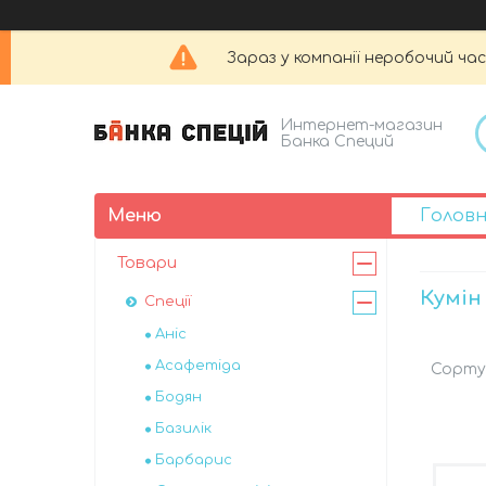
Зараз у компанії неробочий час
Интернет-магазин
Банка Специй
Голов
Товари
Кумін
Спеції
Аніс
Асафетіда
Бодян
Базилік
Барбарис