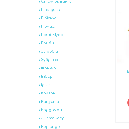
Стручок ванілі
Гвоздика
Гібіскус
Гірчиця
Гриб Муер
Гриби
Звіробій
Зубрівка
Іван-чай
К
Імбир
Ірис
Калган
Капуста
Кардамон
Листя каррі
Коріандр