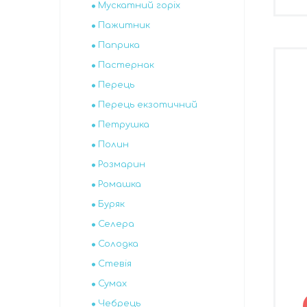
Мускатний горіх
Пажитник
Паприка
Пастернак
Перець
Перець екзотичний
Петрушка
Полин
Розмарин
Ромашка
Буряк
Селера
Солодка
Стевія
Сумах
Чебрець