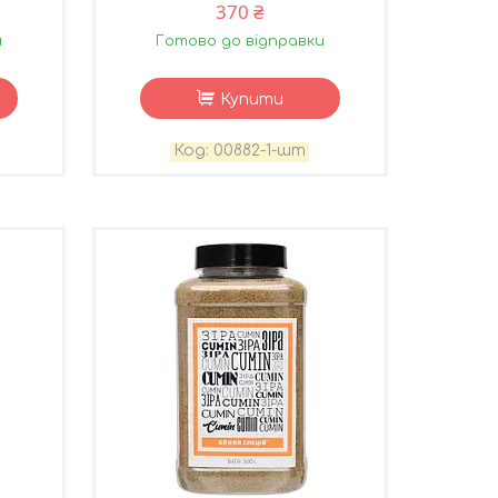
370 ₴
и
Готово до відправки
Купити
00882-1-шт