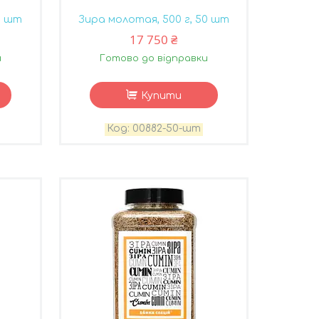
0 шт
Зира молотая, 500 г, 50 шт
17 750 ₴
и
Готово до відправки
Купити
00882-50-шт