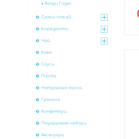
Ягоди Годжі
Суміші спецій
Інгредієнти
Чай
Кава
Соуси
Паста
Натуральні масла
Гранола
Конфітюри
Подарункові набори
Аксесуари