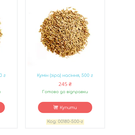
0 г
Кумін (зіра) насіння, 500 г
245 ₴
и
Готово до відправки
Купити
00180-500-г