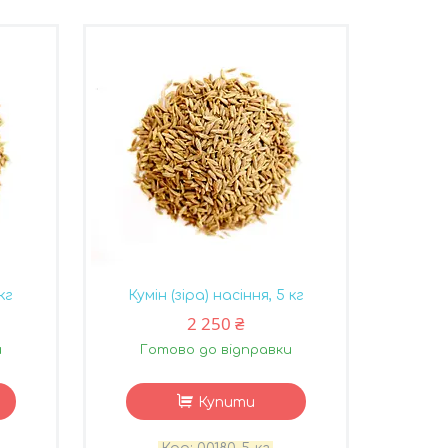
кг
Кумін (зіра) насіння, 5 кг
2 250 ₴
и
Готово до відправки
Купити