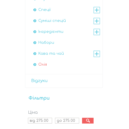
Спеції
Суміші спецій
Інгредієнти
Набори
Кава та чай
Олія
Відгуки
Фільтри
Ціна