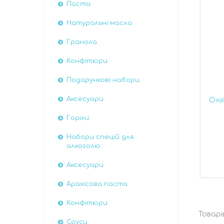
Паста
Натуральні масла
Гранола
Конфітюри
Подарункові набори
Аксесуари
Олі
Горіхи
Набори спецій для
алкоголю
Аксесуари
Арахісова паста
Конфітюри
Соуси