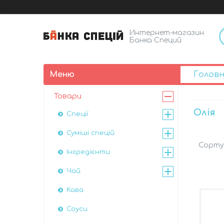
Интернет-магазин
Банка Специй
Голов
Товари
Олія
Спеції
Суміші спецій
Інгредієнти
Чай
Кава
Соуси