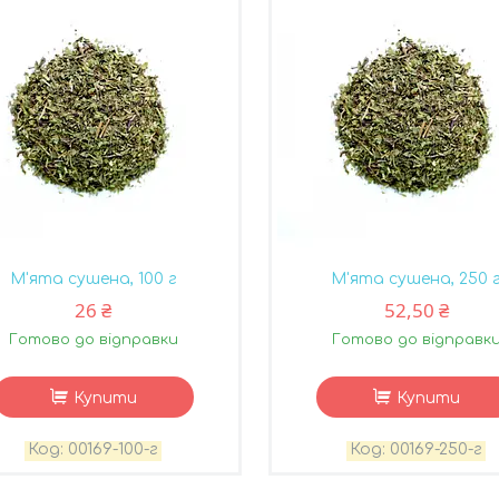
М'ята сушена, 100 г
М'ята сушена, 250 
26 ₴
52,50 ₴
Готово до відправки
Готово до відправк
Купити
Купити
00169-100-г
00169-250-г