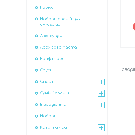
Горіхи
Набори спецій для
алкоголю
Аксесуари
Арахісова паста
Конфітюри
Соуси
Спеції
Суміші спецій
Інгредієнти
Набори
Кава та чай