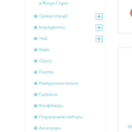
Ягоди Годжі
Суміші спецій
Інгредієнти
Чай
Кава
Соуси
Паста
Натуральні масла
Гранола
Конфітюри
Подарункові набори
М
Аксесуари