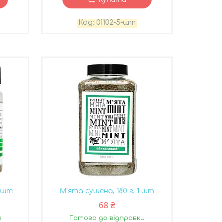
01102-5-шт
0 шт
М'ята сушена, 180 г, 1 шт
68 ₴
и
Готово до відправки