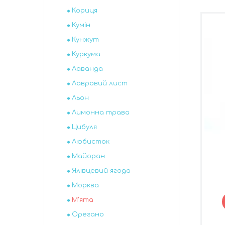
Кориця
Кумін
Кунжут
Куркума
Лаванда
Лавровий лист
Льон
Лимонна трава
Цибуля
Любисток
Майоран
Ялівцевий ягода
Морква
М'ята
Орегано