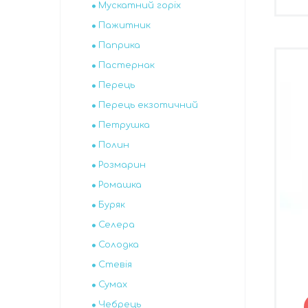
Мускатний горіх
Пажитник
Паприка
Пастернак
Перець
Перець екзотичний
Петрушка
Полин
Розмарин
Ромашка
Буряк
Селера
Солодка
Стевія
Сумах
Чебрець