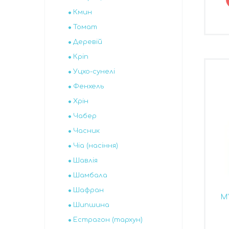
Кмин
Томат
Деревій
Кріп
Уцхо-сунелі
Фенхель
Хрін
Чабер
Часник
Чіа (насіння)
Шавлія
Шамбала
Шафран
М'
Шипшина
Естрагон (тархун)