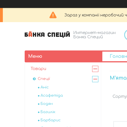
Зараз у компанії неробочий 
Интернет-магазин
Банка Специй
Голов
Товари
М'ята
Спеції
Аніс
Асафетіда
Бодян
Базилік
Барбарис