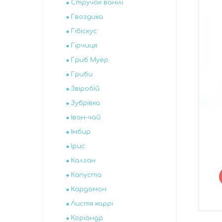
Стручок ванілі
Гвоздика
Гібіскус
Гірчиця
Гриб Муер
Гриби
Звіробій
Зубрівка
Іван-чай
Імбир
Ірис
Калган
Капуста
Кардамон
Листя каррі
Коріандр