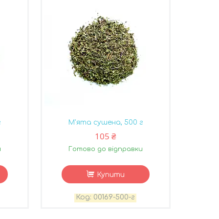
г
М'ята сушена, 500 г
105 ₴
и
Готово до відправки
Купити
00169-500-г