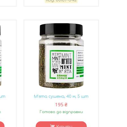
00169-5-кг
 шт
М'ята сушена, 40 м, 5 шт
195 ₴
и
Готово до відправки
Купити