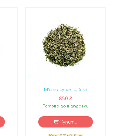
М'ята сушена, 5 кг
850 ₴
и
Готово до відправки
Купити