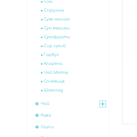
Сіль
Спіруліна
Сухе молоко
Сухі вершки
Сухофрукти
Сир сухий
Гарбуз
Хлорела
Чай Матчу
Сочевиця
Шоколад
Чай
Кава
Соуси