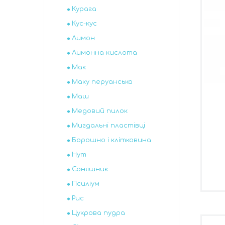
Курага
Кус-кус
Лимон
Лимонна кислота
Мак
Маку перуанська
Маш
Медовий пилок
Мигдальні пластівці
Борошно і клітковина
Нут
Соняшник
Псиліум
Рис
Цукрова пудра