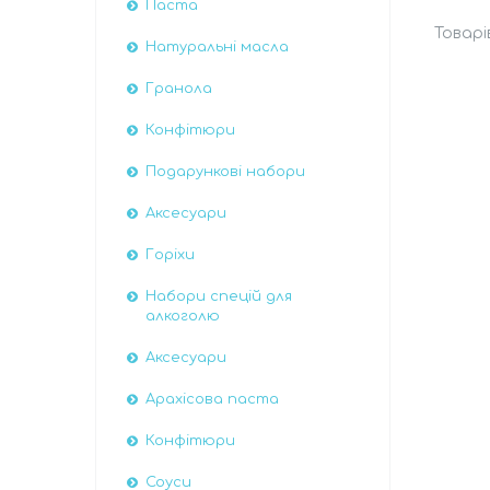
Паста
Натуральні масла
Гранола
Конфітюри
Подарункові набори
Аксесуари
Горіхи
Набори спецій для
алкоголю
Аксесуари
Арахісова паста
Конфітюри
Соуси