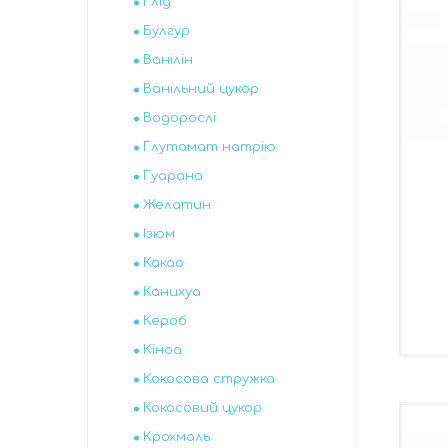
Глід
Булгур
Ванілін
Ванільний цукор
Водорослі
Глутамат натрію
Гуарана
Желатин
Ізюм
Какао
Канихуа
Кероб
Кіноа
Кокосова стружка
Кокосовий цукор
Крохмаль