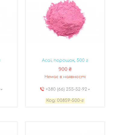
г
Асаї, порошок, 500 г
900 ₴
Немає в наявності
+380 (66) 255-52-92
00859-500-г