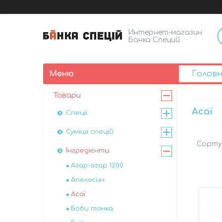
Интернет-магазин
Банка Специй
Голов
Товари
Асаї
Спеції
Суміші спецій
Інгредієнти
Агар-агар 1200
Апельсин
Асаї
Боби тонка