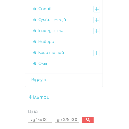
Спеції
Суміші спецій
Інгредієнти
Набори
Кава та чай
Олія
Відгуки
Фільтри
Ціна