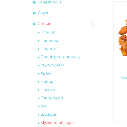
Конфітюри
Соуси
Спеції
Корица
Паприка
Перець
Спеції для шашлику
Уцхо-сунели
Хрен
Мац
Чабер
Часник
Суперфуди
Лук
Шафран
Мускатний горіх