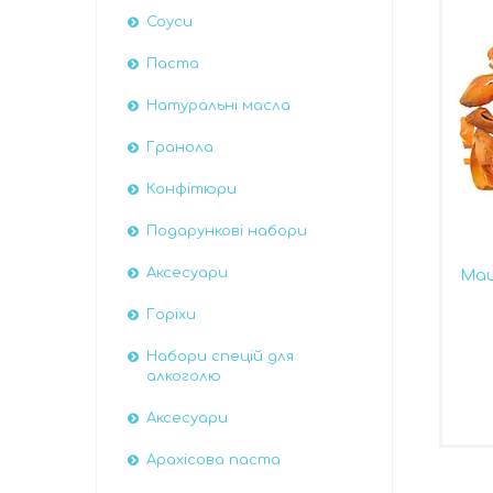
Соуси
Паста
Натуральні масла
Гранола
Конфітюри
Подарункові набори
Аксесуари
Мац
Горіхи
Набори спецій для
алкоголю
Аксесуари
Арахісова паста