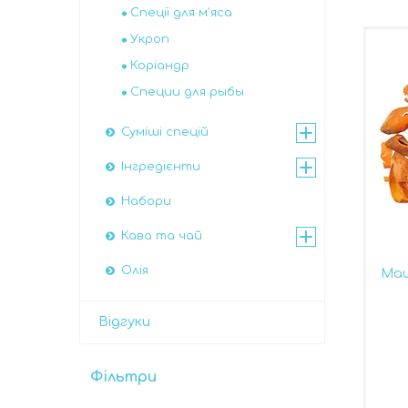
Спеції для м'яса
Укроп
Коріандр
Специи для рыбы
Суміші спецій
Інгредієнти
Набори
Кава та чай
Олія
Мац
Відгуки
Фільтри