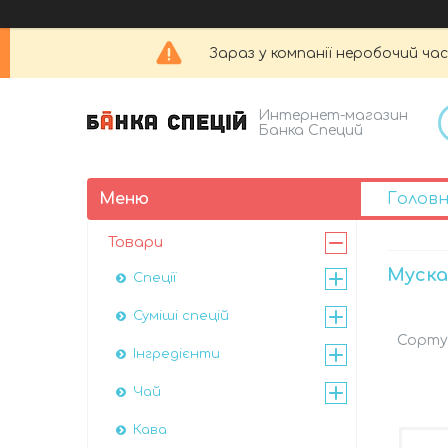
Зараз у компанії неробочий час
Интернет-магазин
Банка Специй
Голов
Товари
Муска
Спеції
Суміші спецій
Інгредієнти
Чай
Кава