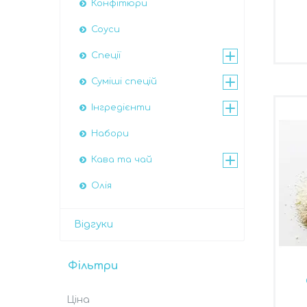
Конфітюри
Соуси
Спеції
Суміші спецій
Інгредієнти
Набори
Кава та чай
Олія
Відгуки
Фільтри
Ціна