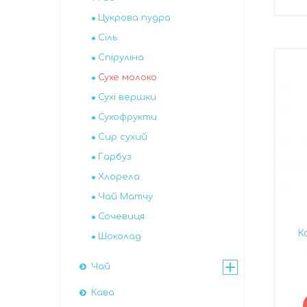
Цукрова пудра
Сіль
Спіруліна
Сухе молоко
Сухі вершки
Сухофрукти
Сир сухий
Гарбуз
Хлорела
Чай Матчу
Сочевиця
К
Шоколад
Чай
Кава