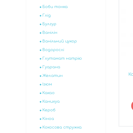
Боби тонка
Глід
Булгур
Ванілін
Ванільний цукор
Водорослі
Глутамат натрію
Гуарана
Ко
Желатин
Ізюм
Какао
Канихуа
Кероб
Кіноа
Кокосова стружка