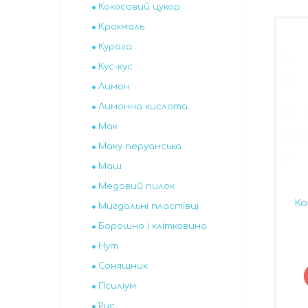
Кокосовий цукор
Крохмаль
Курага
Кус-кус
Лимон
Лимонна кислота
Мак
Маку перуанська
Маш
Медовий пилок
Ко
Мигдальні пластівці
Борошно і клітковина
Нут
Соняшник
Псиліум
Рис