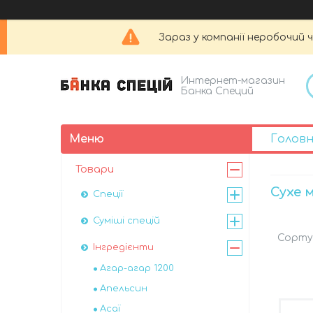
Зараз у компанії неробочий 
Интернет-магазин
Банка Специй
Голов
Товари
Сухе 
Спеції
Суміші спецій
Інгредієнти
Агар-агар 1200
Апельсин
Асаї