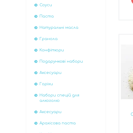
Соуси
Паста
Натуральні масла
Гранола
Конфітюри
Подарункові набори
Аксесуари
Горіхи
Набори спецій для
алкоголю
Аксесуари
Арахісова паста