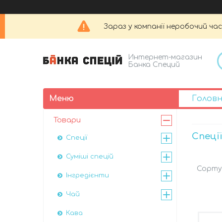
Зараз у компанії неробочий час
Интернет-магазин
Банка Специй
Голов
Товари
Спеці
Спеції
Суміші спецій
Інгредієнти
Чай
Кава