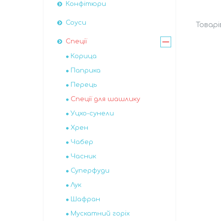
Конфітюри
Соуси
Спеції
Корица
Паприка
Перець
Спеції для шашлику
Уцхо-сунели
Хрен
Чабер
Часник
Суперфуди
Лук
Шафран
Мускатний горіх