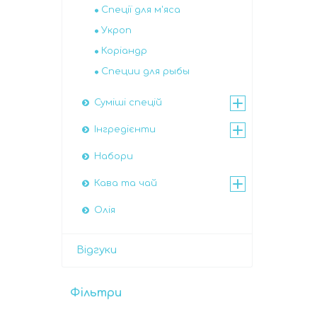
Спеції для м'яса
Укроп
Коріандр
Специи для рыбы
Суміші спецій
Інгредієнти
Набори
Кава та чай
Олія
Відгуки
Фільтри