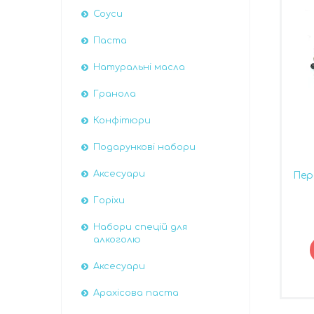
Соуси
Паста
Натуральні масла
Гранола
Конфітюри
Подарункові набори
Аксесуари
Пер
Горіхи
Набори спецій для
алкоголю
Аксесуари
Арахісова паста