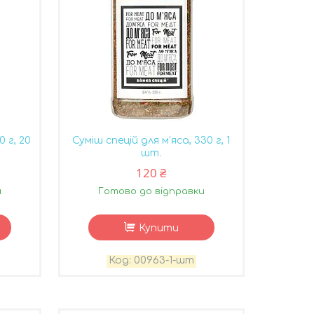
0 г, 20
Суміш спецій для м'яса, 330 г, 1
шт.
120 ₴
и
Готово до відправки
Купити
00963-1-шт