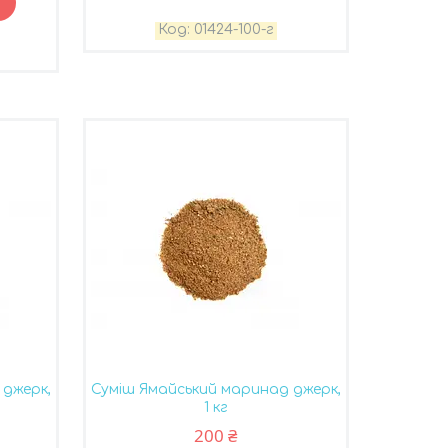
01424-100-г
 джерк,
Суміш Ямайський маринад джерк,
1 кг
200 ₴