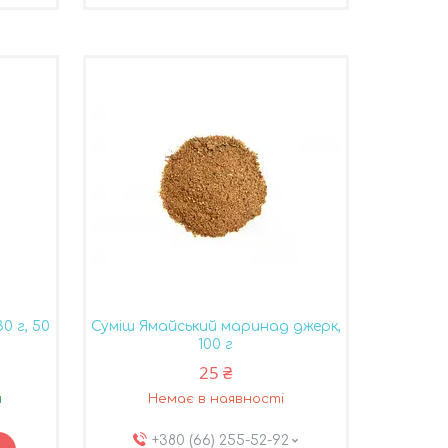
0 г, 50
Суміш Ямайський маринад джерк,
100 г
25 ₴
и
Немає в наявності
+380 (66) 255-52-92