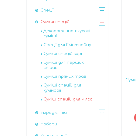
Спеції
Суміші спецій
Декоративно-вкусові
суміші
Спеції для Глінтвейну
Суміші спецій карі
Суміші для перших
страв
Суміші пряних трав
Сумі
Суміші спецій для
кулінарії
Суміш спецій для м'яса
Інгредієнти
Набори
Кава та чай