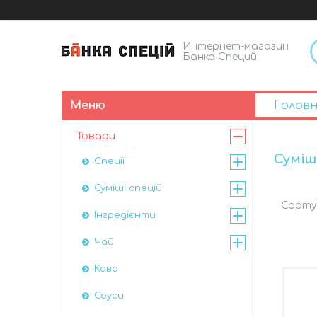
Интернет-магазин
Банка Специй
Голов
Товари
Суміш
Спеції
Суміші спецій
Інгредієнти
Чай
Кава
Соуси