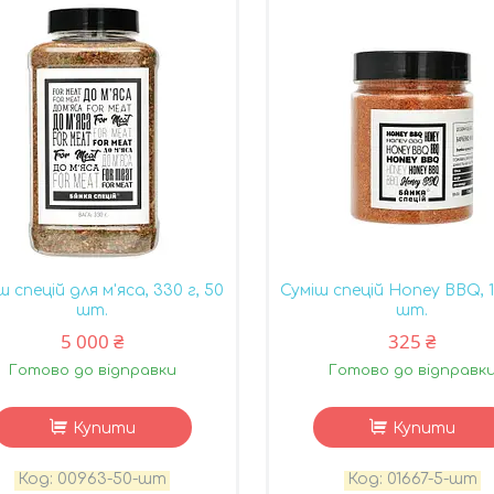
ш спецій для м'яса, 330 г, 50
Суміш спецій Honey BBQ, 1
шт.
шт.
5 000 ₴
325 ₴
Готово до відправки
Готово до відправк
Купити
Купити
00963-50-шт
01667-5-шт