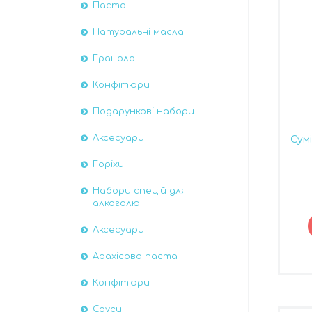
Паста
Натуральні масла
Гранола
Конфітюри
Подарункові набори
Аксесуари
Сумі
Горіхи
Набори спецій для
алкоголю
Аксесуари
Арахісова паста
Конфітюри
Соуси