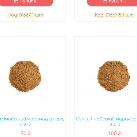
Купити
Купити
01667-1-шт
01667-50-шт
ш Ямайський маринад джерк,
Суміш Ямайський маринад
250 г
500 г
50 ₴
100 ₴