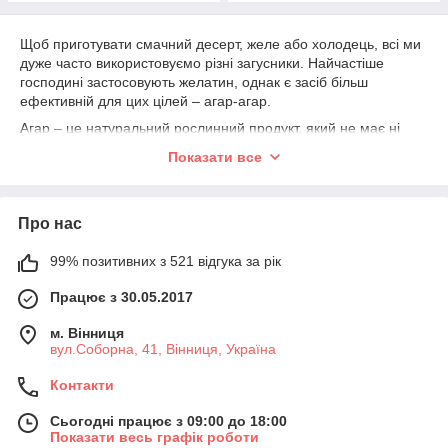
Щоб приготувати смачний десерт, желе або холодець, всі ми
дуже часто використовуємо різні загусники. Найчастіше
господині застосовують желатин, однак є засіб більш
ефективній для цих цілей – агар-агар.
Агар – це натуральний рослинний продукт, який не має ні
смаку, ні запаху. Він не впливає на смакові якості страв, але
Показати все
робить їх більш густими. Добувають речовину з червоних
водоростей. Рослини водяться на дні Білого і Чорного морів,
а також у Тихому океані.
Про нас
Добавка
вважається більш корисним замінником желатину.
Це найбільш підходящий желуючий засіб для десертів і
99% позитивних з 521 відгука за рік
вегетаріанських страв. Він приблизно в десять разів
могутніше желатину та інших желуючих інгредієнтів.
Працює з 30.05.2017
Купити представлену речовину за хорошою ціною і з
м. Вінниця
гарантією якості пропонує інтернет-магазин «Банка спецій».
вул.Соборна, 41, Вінниця, Україна
Вартість всіх спецій доступна, а якість не викликає сумнівів.
Якщо хочете знати, скільки коштує агар у нас, заходьте на
Контакти
сайт, ціна вказана від 50 грам. Замовити добавку можна в
будь-якій кількості ‒ в баночках або розфасовану у пакети.
Сьогодні працює з 09:00 до 18:00
Агар-агар — що це?
Показати весь графік роботи