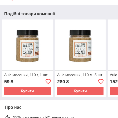
Подібні товари компанії
Аніс мелений, 110 г, 1 шт
Аніс мелений, 110 м, 5 шт
Аніс
59
280
152
₴
₴
Купити
Купити
Про нас
99% позитивних з 521 відгука за рік