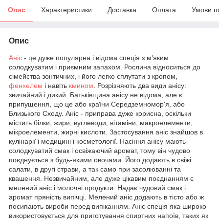
Опис
Характеристики
Доставка
Оплата
Умови п
Опис
Аніс
- це дуже популярна і відома спеція з м'яким
солодкуватим і приємним запахом. Рослина відноситься до
сімейства зонтичних, і його легко сплутати з кропом,
фенхелем
і навіть
кмином
. Розрізняють два види анісу:
звичайний і дикий. Батьківщина анісу не відома, але є
припущення, що це або країни Середземномор'я, або
Близького Сходу. Аніс - приправа дуже корисна, оскільки
містить білки, жири, вуглеводи, вітаміни, макроелементи,
мікроелементи, жирні кислоти. Застосування аніс знайшов в
кулінарії і медицині і косметології. Насіння анісу мають
солодкуватий смак і освіжаючий аромат, тому він чудово
поєднується з будь-якими овочами. Його додають в свіжі
салати, в другі страви, а так само при засолюванні та
квашення. Незвичайним, але дуже цікавим поєднанням є
мелений аніс і молочні продукти. Надає чудовий смак і
аромат пряність випічці. Мелений аніс додають в тісто або ж
посипають вироби перед випіканням. Аніс спеція яка широко
використовується для приготування спиртних напоїв, таких як