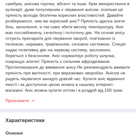
самбука, анісова горілка, абсент та інше. Крім використання в
кулінарії, дуже популярним є лікування анісом, оскільки ця
пряність володіє безліччю корисних властивостей. Давайте
розберемося, чим же корисний аніс? Пряність здатна зняти
біль, запалення, а так само збити високу температуру. Аніс
має послаблюючу, сечогінну і потогінну дію. На основі анісу
готують препарати для лікування хвороб, пов'язаних із
печінкою, нирками, травленням, сечовою системою. Спеція
надає позитивну дію на нервову систему, заспокоює,
бореться з безсонням. Аніс нормалізує роботу шлунка,
покращує апетит. Пряність є сильним афродизіаком.
Протипоказання до вживання анісу Не рекомендують вживати
пряність при вагітності, при виразкових хворобах. Анісом не
радять лікуватися занадто довгий час. Купити аніс відмінної
якості і за доступною ціною можна в нашому інтернет-
магазині. Аніс можна купити оптом і в роздріб від 100 грам.
Приховати
Характеристики
Основні