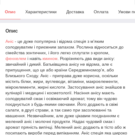
Опис
Характеристики
Доставка
Оплата
Умови п
Опис
Аніс
- це дуже популярна і відома спеція з м'яким
солодкуватим і приємним запахом. Рослина відноситься до
сімейства зонтичних, і його легко сплутати з кропом,
фенхелем
і навіть
кмином
. Розрізняють два види анісу:
звичайний і дикий. Батьківщина анісу не відома, але є
припущення, що це або країни Середземномор'я, або
Близького Сходу. Аніс - приправа дуже корисна, оскільки
містить білки, жири, вуглеводи, вітаміни, макроелементи,
мікроелементи, жирні кислоти. Застосування аніс знайшов в
кулінарії і медицині і косметології. Насіння анісу мають
солодкуватий смак і освіжаючий аромат, тому він чудово
поєднується з будь-якими овочами. Його додають в свіжі
салати, в другі страви, а так само при засолюванні та
квашення. Незвичайним, але дуже цікавим поєднанням є
мелений аніс і молочні продукти. Надає чудовий смак і
аромат пряність випічці. Мелений аніс додають в тісто або ж
посипають вироби перед випіканням. Аніс спеція яка широко