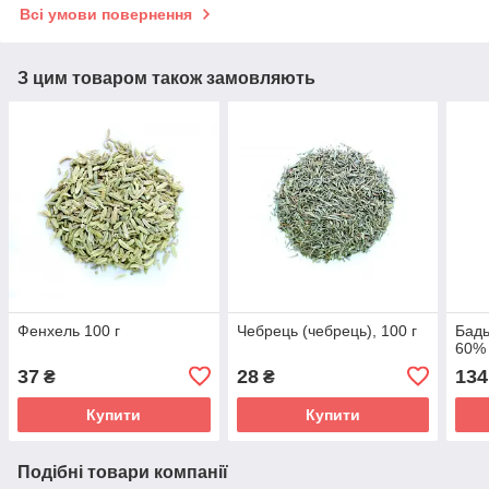
Всі умови повернення
З цим товаром також замовляють
Фенхель 100 г
Чебрець (чебрець), 100 г
Бадь
60% 
37
28
134
₴
₴
Купити
Купити
Подібні товари компанії