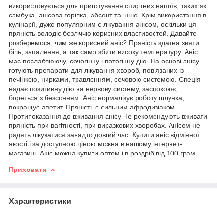
використовується для приготування спиртних напоїв, таких як
самбука, анісова горілка, абсент та інше. Крім використання в
кулінарії, дуже популярним є лікування анісом, оскільки ця
пряність володіє безліччю корисних властивостей. Давайте
розберемося, чим же корисний аніс? Пряність здатна зняти
біль, запалення, а так само збити високу температуру. Аніс
має послаблюючу, сечогінну і потогінну дію. На основі анісу
готують препарати для лікування хвороб, пов'язаних із
печінкою, нирками, травленням, сечовою системою. Спеція
надає позитивну дію на нервову систему, заспокоює,
бореться з безсонням. Аніс нормалізує роботу шлунка,
покращує апетит. Пряність є сильним афродизіаком.
Протипоказання до вживання анісу Не рекомендують вживати
пряність при вагітності, при виразкових хворобах. Анісом не
радять лікуватися занадто довгий час. Купити аніс відмінної
якості і за доступною ціною можна в нашому інтернет-
магазині. Аніс можна купити оптом і в роздріб від 100 грам.
Приховати
Характеристики