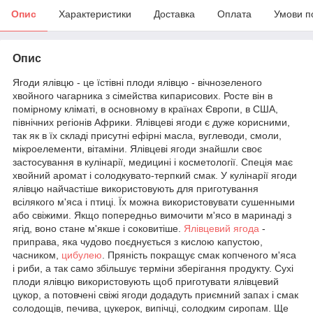
Опис
Характеристики
Доставка
Оплата
Умови п
Опис
Ягоди ялівцю - це їстівні плоди ялівцю - вічнозеленого
хвойного чагарника з сімейства кипарисових. Росте він в
помірному кліматі, в основному в країнах Європи, в США,
північних регіонів Африки. Ялівцеві ягоди є дуже корисними,
так як в їх складі присутні ефірні масла, вуглеводи, смоли,
мікроелементи, вітаміни. Ялівцеві ягоди знайшли своє
застосування в кулінарії, медицині і косметології. Спеція має
хвойний аромат і солодкувато-терпкий смак. У кулінарії ягоди
ялівцю найчастіше використовують для приготування
всілякого м'яса і птиці. Їх можна використовувати сушенными
або свіжими. Якщо попередньо вимочити м'ясо в маринаді з
ягід, воно стане м'якше і соковитіше.
Ялівцевий ягода
-
приправа, яка чудово поєднується з кислою капустою,
часником,
цибулею
. Пряність покращує смак копченого м'яса
і риби, а так само збільшує терміни зберігання продукту. Сухі
плоди ялівцю використовують щоб приготувати ялівцевий
цукор, а потовчені свіжі ягоди додадуть приємний запах і смак
солодощів, печива, цукерок, випічці, солодким сиропам. Ще