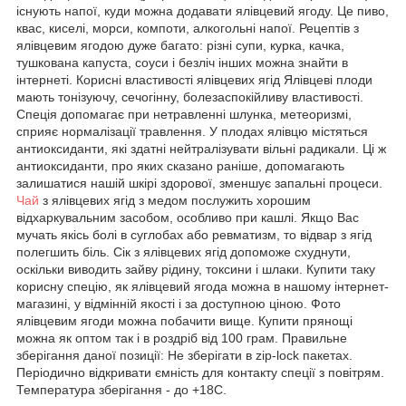
існують напої, куди можна додавати ялівцевий ягоду. Це пиво,
квас, киселі, морси, компоти, алкогольні напої. Рецептів з
ялівцевим ягодою дуже багато: різні супи, курка, качка,
тушкована капуста, соуси і безліч інших можна знайти в
інтернеті. Корисні властивості ялівцевих ягід Ялівцеві плоди
мають тонізуючу, сечогінну, болезаспокійливу властивості.
Спеція допомагає при нетравленні шлунка, метеоризмі,
сприяє нормалізації травлення. У плодах ялівцю містяться
антиоксиданти, які здатні нейтралізувати вільні радикали. Ці ж
антиоксиданти, про яких сказано раніше, допомагають
залишатися нашій шкірі здорової, зменшує запальні процеси.
Чай
з ялівцевих ягід з медом послужить хорошим
відхаркувальним засобом, особливо при кашлі. Якщо Вас
мучать якісь болі в суглобах або ревматизм, то відвар з ягід
полегшить біль. Сік з ялівцевих ягід допоможе схуднути,
оскільки виводить зайву рідину, токсини і шлаки. Купити таку
корисну спецію, як ялівцевий ягода можна в нашому інтернет-
магазині, у відмінній якості і за доступною ціною. Фото
ялівцевим ягоди можна побачити вище. Купити прянощі
можна як оптом так і в роздріб від 100 грам. Правильне
зберігання даної позиції: Не зберігати в zip-lock пакетах.
Періодично відкривати ємність для контакту спеції з повітрям.
Температура зберігання - до +18С.