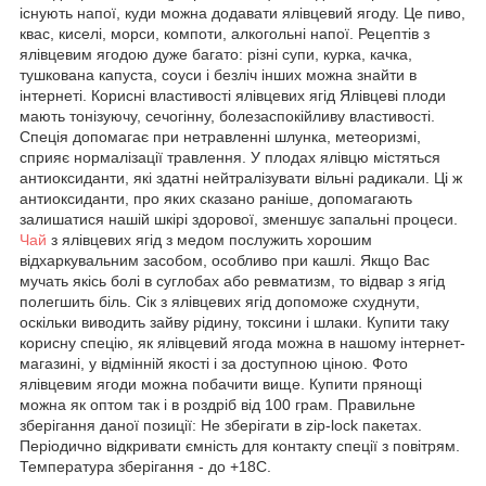
існують напої, куди можна додавати ялівцевий ягоду. Це пиво,
квас, киселі, морси, компоти, алкогольні напої. Рецептів з
ялівцевим ягодою дуже багато: різні супи, курка, качка,
тушкована капуста, соуси і безліч інших можна знайти в
інтернеті. Корисні властивості ялівцевих ягід Ялівцеві плоди
мають тонізуючу, сечогінну, болезаспокійливу властивості.
Спеція допомагає при нетравленні шлунка, метеоризмі,
сприяє нормалізації травлення. У плодах ялівцю містяться
антиоксиданти, які здатні нейтралізувати вільні радикали. Ці ж
антиоксиданти, про яких сказано раніше, допомагають
залишатися нашій шкірі здорової, зменшує запальні процеси.
Чай
з ялівцевих ягід з медом послужить хорошим
відхаркувальним засобом, особливо при кашлі. Якщо Вас
мучать якісь болі в суглобах або ревматизм, то відвар з ягід
полегшить біль. Сік з ялівцевих ягід допоможе схуднути,
оскільки виводить зайву рідину, токсини і шлаки. Купити таку
корисну спецію, як ялівцевий ягода можна в нашому інтернет-
магазині, у відмінній якості і за доступною ціною. Фото
ялівцевим ягоди можна побачити вище. Купити прянощі
можна як оптом так і в роздріб від 100 грам. Правильне
зберігання даної позиції: Не зберігати в zip-lock пакетах.
Періодично відкривати ємність для контакту спеції з повітрям.
Температура зберігання - до +18С.