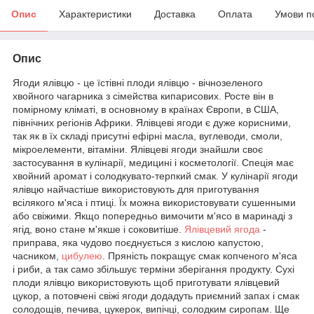
Опис
Характеристики
Доставка
Оплата
Умови п
Опис
Ягоди ялівцю - це їстівні плоди ялівцю - вічнозеленого
хвойного чагарника з сімейства кипарисових. Росте він в
помірному кліматі, в основному в країнах Європи, в США,
північних регіонів Африки. Ялівцеві ягоди є дуже корисними,
так як в їх складі присутні ефірні масла, вуглеводи, смоли,
мікроелементи, вітаміни. Ялівцеві ягоди знайшли своє
застосування в кулінарії, медицині і косметології. Спеція має
хвойний аромат і солодкувато-терпкий смак. У кулінарії ягоди
ялівцю найчастіше використовують для приготування
всілякого м'яса і птиці. Їх можна використовувати сушенными
або свіжими. Якщо попередньо вимочити м'ясо в маринаді з
ягід, воно стане м'якше і соковитіше.
Ялівцевий ягода
-
приправа, яка чудово поєднується з кислою капустою,
часником,
цибулею
. Пряність покращує смак копченого м'яса
і риби, а так само збільшує терміни зберігання продукту. Сухі
плоди ялівцю використовують щоб приготувати ялівцевий
цукор, а потовчені свіжі ягоди додадуть приємний запах і смак
солодощів, печива, цукерок, випічці, солодким сиропам. Ще