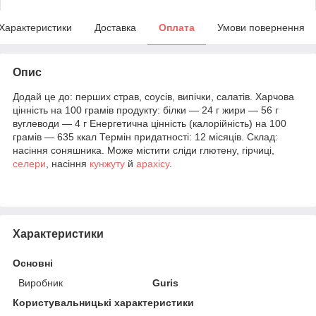
Характеристики
Доставка
Оплата
Умови повернення
Опис
Додай це до: перших страв, соусів, випічки, салатів. Харчова
цінність на 100 грамів продукту: білки — 24 г жири — 56 г
вуглеводи — 4 г Енергетична цінність (калорійність) на 100
грамів — 635 ккал Термін придатності: 12 місяців. Склад:
насіння соняшника. Може містити сліди глютену, гірчиці,
селери
, насіння
кунжуту
й
арахісу
.
Характеристики
Основні
Виробник
Guris
Користувальницькі характеристики