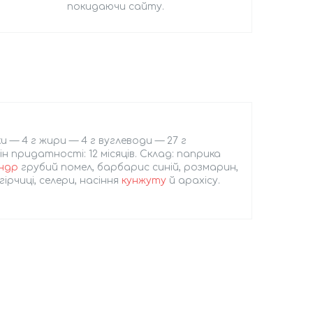
покидаючи сайту.
и — 4 г жири — 4 г вуглеводи — 27 г
ін придатності: 12 місяців. Склад: паприка
андр
грубий помел, барбарис синій, розмарин,
ірчиці, селери, насіння
кунжуту
й арахісу.