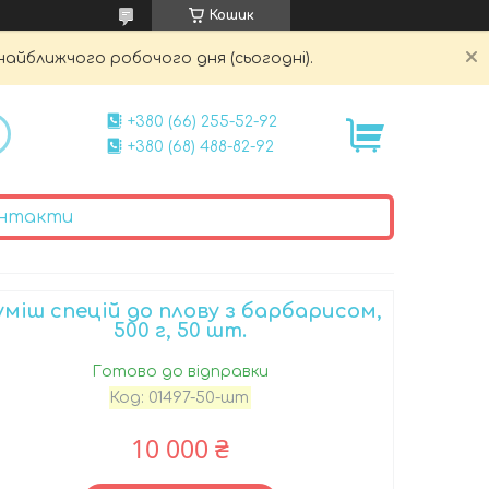
Кошик
найближчого робочого дня (сьогодні).
+380 (66) 255-52-92
+380 (68) 488-82-92
нтакти
уміш спецій до плову з барбарисом,
500 г, 50 шт.
Готово до відправки
Код:
01497-50-шт
10 000 ₴