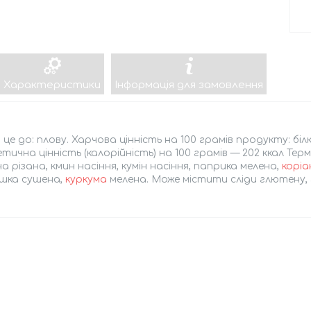
Характеристики
Інформація для замовлення
це до: плову. Харчова цінність на 100 грамів продукту: білк
тична цінність (калорійність) на 100 грамів — 202 ккал Терм
а різана, кмин насіння, кумін насіння, паприка мелена,
корі
шка сушена,
куркума
мелена. Може містити сліди глютену, г