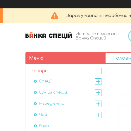
Зараз у компанії неробочий 
Интернет-магазин
Банка Специй
Голов
Товари
Спеції
Суміші спецій
Інгредієнти
Чай
Кава