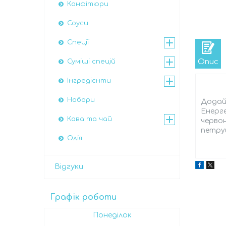
Конфітюри
Соуси
Спеції
Опис
Суміші спецій
Інгредієнти
Набори
Додай 
Енерге
Кава та чай
червон
петру
Олія
Відгуки
Графік роботи
Понеділок