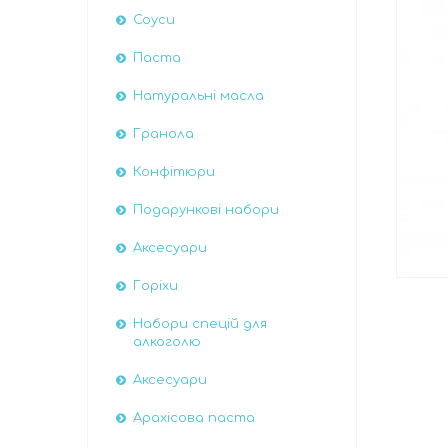
Соуси
Паста
Натуральні масла
Гранола
Конфітюри
Подарункові набори
Аксесуари
Горіхи
Набори спецій для
алкоголю
Аксесуари
Арахісова паста