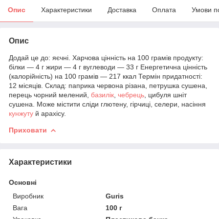
Опис
Характеристики
Доставка
Оплата
Умови п
Опис
Додай це до: яєчні. Харчова цінність на 100 грамів продукту:
білки — 4 г жири — 4 г вуглеводи — 33 г Енергетична цінність
(калорійність) на 100 грамів — 217 ккал Термін придатності:
12 місяців. Склад: паприка червона різана, петрушка сушена,
перець чорний мелений,
базилік
,
чебрець
, цибуля шніт
сушена. Може містити сліди глютену, гірчиці, селери, насіння
кунжуту
й арахісу.
Приховати
Характеристики
Основні
Виробник
Guris
Вага
100 г