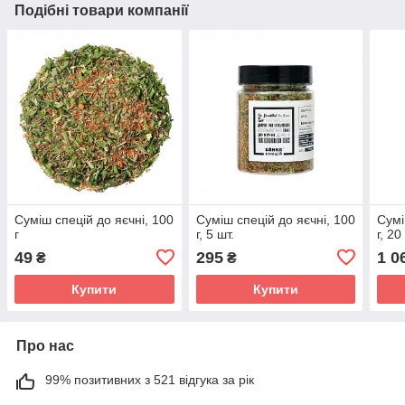
Подібні товари компанії
Суміш спецій до яєчні, 100
Суміш спецій до яєчні, 100
Сумі
г
г, 5 шт.
г, 20
49
295
1 0
₴
₴
Купити
Купити
Про нас
99% позитивних з 521 відгука за рік