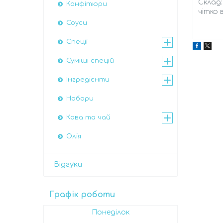
Склад
Конфітюри
чітко 
Соуси
Спеції
Суміші спецій
Інгредієнти
Набори
Кава та чай
Олія
Відгуки
Графік роботи
Понеділок