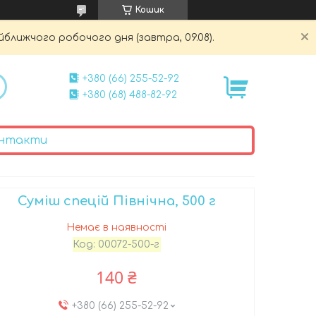
Кошик
йближчого робочого дня (завтра, 09.08).
+380 (66) 255-52-92
+380 (68) 488-82-92
нтакти
Суміш спецій Північна, 500 г
Немає в наявності
Код:
00072-500-г
140 ₴
+380 (66) 255-52-92