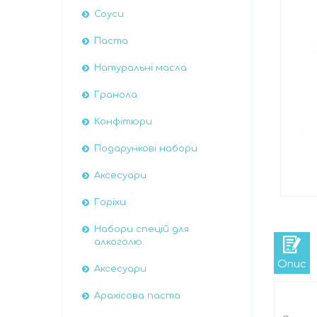
Соуси
Паста
Натуральні масла
Гранола
Конфітюри
Подарункові набори
Аксесуари
Горіхи
Набори спецій для
алкоголю
Опис
Аксесуари
Арахісова паста