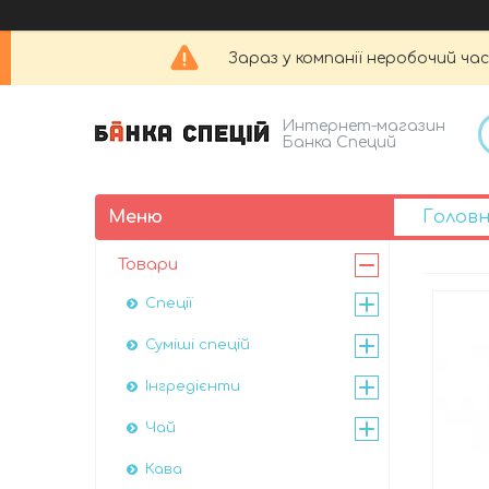
Зараз у компанії неробочий час
Интернет-магазин
Банка Специй
Голов
Товари
Спеції
Суміші спецій
Інгредієнти
Чай
Кава