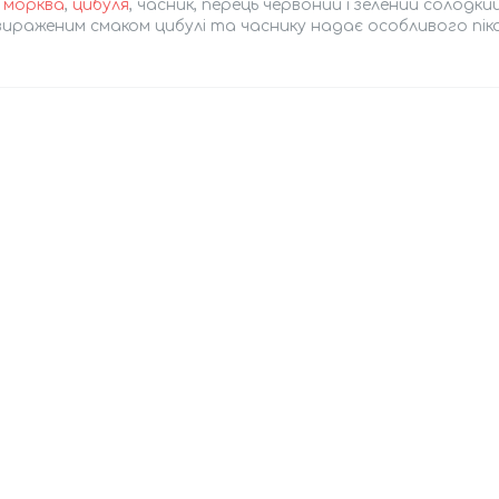
:
морква
,
цибуля
, часник, перець червоний і зелений солодк
вираженим смаком цибулі та часнику надає особливого піка