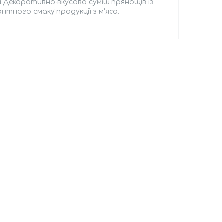
ий.Декоративно-вкусова суміш прянощів із
нтного смаку продукції з м'яса.