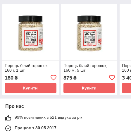
Перець білий горошок,
Перець білий горошок,
Пере
160 г, 1 шт
160 м, 5 шт
160 
180
875
3 4
₴
₴
Купити
Купити
Про нас
99% позитивних з 521 відгука за рік
Працює з 30.05.2017