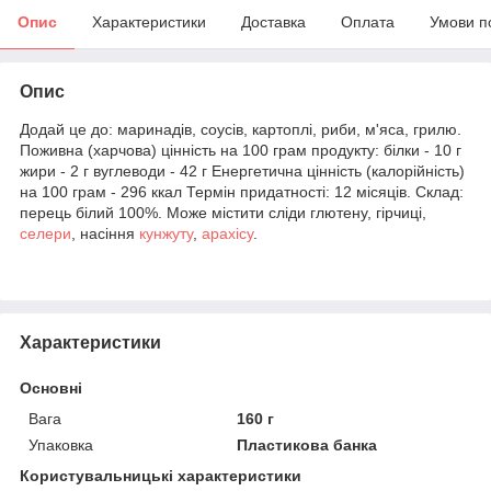
Опис
Характеристики
Доставка
Оплата
Умови п
Опис
Додай це до: маринадів, соусів, картоплі, риби, м'яса, грилю.
Поживна (харчова) цінність на 100 грам продукту: білки - 10 г
жири - 2 г вуглеводи - 42 г Енергетична цінність (калорійність)
на 100 грам - 296 ккал Термін придатності: 12 місяців. Склад:
перець білий 100%. Може містити сліди глютену, гірчиці,
селери
, насіння
кунжуту
,
арахісу
.
Характеристики
Основні
Вага
160 г
Упаковка
Пластикова банка
Користувальницькі характеристики