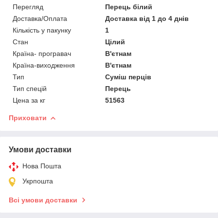
Перегляд
Перець білий
Доставка/Оплата
Доставка від 1 до 4 днів
Кількість у пакунку
1
Стан
Цілий
Країна- програвач
В'єтнам
Країна-виходження
В'єтнам
Тип
Суміш перців
Тип спецій
Перець
Цена за кг
51563
Приховати
Умови доставки
Нова Пошта
Укрпошта
Всі умови доставки