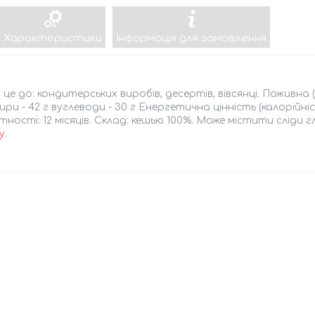
Характеристики
Інформація для замовлення
це до: кондитерських виробів, десертів, вівсянці. Поживна 
 жири - 42 г вуглеводи - 30 г Енергетична цінність (калорійніс
ності: 12 місяців. Склад: кешью 100%. Може містити сліди г
у
.