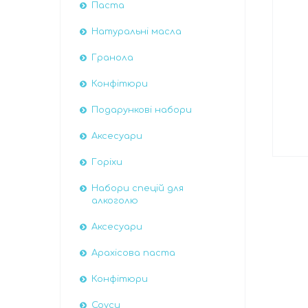
Паста
Натуральні масла
Гранола
Конфітюри
Подарункові набори
Аксесуари
Горіхи
Набори спецій для
алкоголю
Аксесуари
Арахісова паста
Конфітюри
Соуси