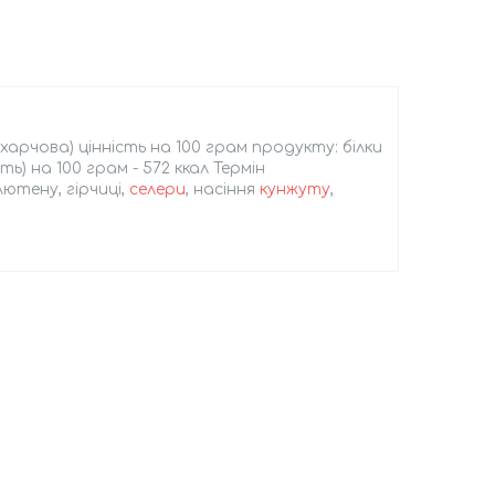
(харчова) цінність на 100 грам продукту: білки
ть) на 100 грам - 572 ккал Термін
лютену, гірчиці,
селери
, насіння
кунжуту
,