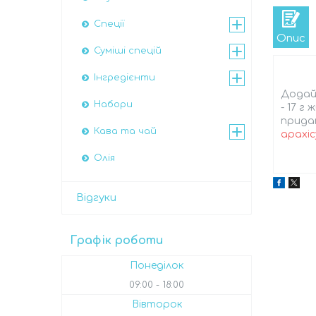
Спеції
Опис
Суміші спецій
Інгредієнти
Додай 
Набори
- 17 г
придат
Кава та чай
арахіс
Олія
Відгуки
Графік роботи
Понеділок
09:00
18:00
Вівторок