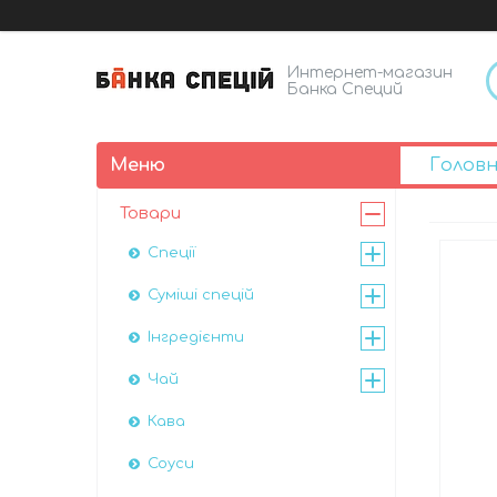
Интернет-магазин
Банка Специй
Голов
Товари
Спеції
Суміші спецій
Інгредієнти
Чай
Кава
Соуси