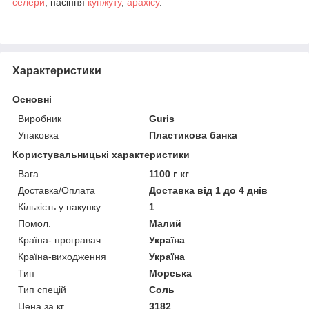
селери
, насіння
кунжуту
,
арахісу
.
Характеристики
Основні
Виробник
Guris
Упаковка
Пластикова банка
Користувальницькі характеристики
Вага
1100 г кг
Доставка/Оплата
Доставка від 1 до 4 днів
Кількість у пакунку
1
Помол.
Малий
Країна- програвач
Україна
Країна-виходження
Україна
Тип
Морська
Тип спецій
Соль
Цена за кг
3182