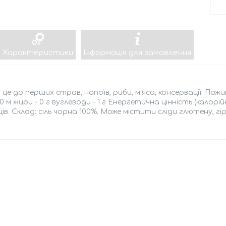
Характеристики
Інформація для замовлення
це до перших страв, напоїв, риби, м'яса, консервації. Пожи
- 0 м жири - 0 г вуглеводи - 1 г Енергетична цінність (калорі
яців. Склад: сіль чорна 100%. Може містити сліди глютену, гір