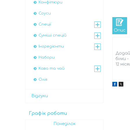
Конфітюри
Соуси
Спеції
Опис
Суміші спецій
Інгредієнти
Додай 
Набори
білки 
12 міс
Кава та чай
Олія
Відгуки
Графік роботи
Понеділок