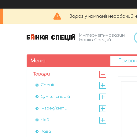
Зараз у компанії неробочий 
Интернет-магазин
Банка Специй
Голов
Товари
Спеції
Суміші спецій
Інгредієнти
Чай
Кава