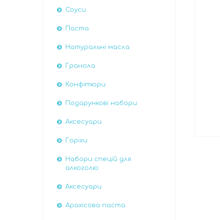
Соуси
Паста
Натуральні масла
Гранола
Конфітюри
Подарункові набори
Аксесуари
Горіхи
Набори спецій для
алкоголю
Аксесуари
Арахісова паста