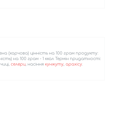
вна (харчова) цінність на 100 грам продукту:
йність) на 100 грам - 1 ккал Термін придатності:
чиці,
селери
, насіння
кунжуту
,
арахісу
.