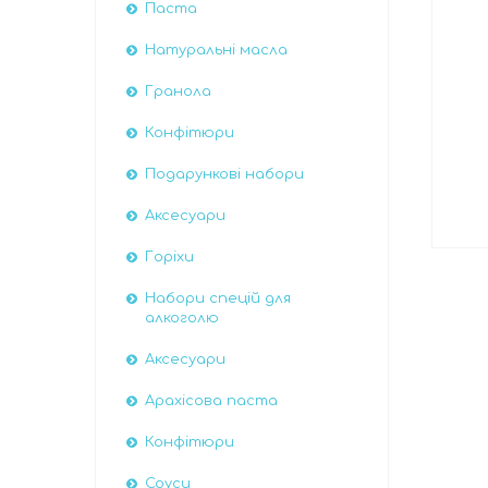
Паста
Натуральні масла
Гранола
Конфітюри
Подарункові набори
Аксесуари
Горіхи
Набори спецій для
алкоголю
Аксесуари
Арахісова паста
Конфітюри
Соуси