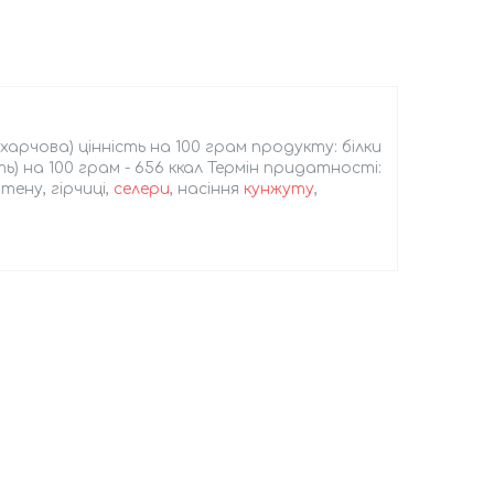
(харчова) цінність на 100 грам продукту: білки
сть) на 100 грам - 656 ккал Термін придатності:
тену, гірчиці,
селери
, насіння
кунжуту
,