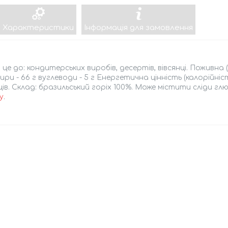
Характеристики
Інформація для замовлення
це до: кондитерських виробів, десертів, вівсянці. Поживна 
 жири - 66 г вуглеводи - 5 г Енергетична цінність (калорійні
яців. Склад: бразильський горіх 100%. Може містити сліди глю
у
.