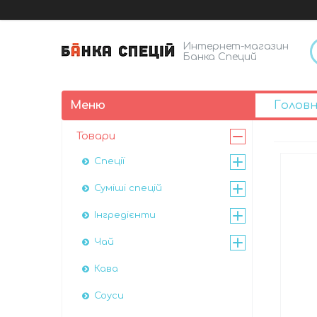
Интернет-магазин
Банка Специй
Голов
Товари
Спеції
Суміші спецій
Інгредієнти
Чай
Кава
Соуси