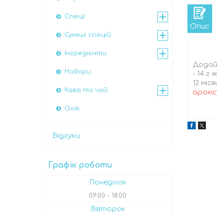
Спеції
Опис
Суміші спецій
Інгредієнти
Додай 
Набори
- 14 г
12 міс
Кава та чай
арахіс
Олія
Відгуки
Графік роботи
Понеділок
09:00
18:00
Вівторок