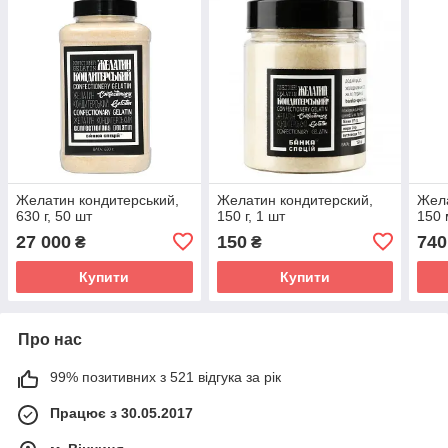
Желатин кондитерський,
Желатин кондитерский,
Жела
630 г, 50 шт
150 г, 1 шт
150 
27 000
150
740
₴
₴
Купити
Купити
Про нас
99% позитивних з 521 відгука за рік
Працює з 30.05.2017