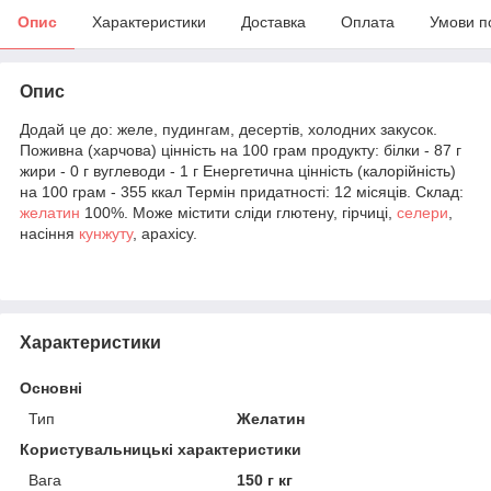
Опис
Характеристики
Доставка
Оплата
Умови п
Опис
Додай це до: желе, пудингам, десертів, холодних закусок.
Поживна (харчова) цінність на 100 грам продукту: білки - 87 г
жири - 0 г вуглеводи - 1 г Енергетична цінність (калорійність)
на 100 грам - 355 ккал Термін придатності: 12 місяців. Склад:
желатин
100%. Може містити сліди глютену, гірчиці,
селери
,
насіння
кунжуту
, арахісу.
Характеристики
Основні
Тип
Желатин
Користувальницькі характеристики
Вага
150 г кг