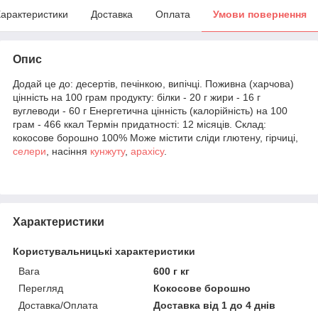
арактеристики
Доставка
Оплата
Умови повернення
Опис
Додай це до: десертів, печінкою, випічці. Поживна (харчова)
цінність на 100 грам продукту: білки - 20 г жири - 16 г
вуглеводи - 60 г Енергетична цінність (калорійність) на 100
грам - 466 ккал Термін придатності: 12 місяців. Склад:
кокосове борошно 100% Може містити сліди глютену, гірчиці,
селери
, насіння
кунжуту
,
арахісу
.
Характеристики
Користувальницькі характеристики
Вага
600 г кг
Перегляд
Кокосове борошно
Доставка/Оплата
Доставка від 1 до 4 днів