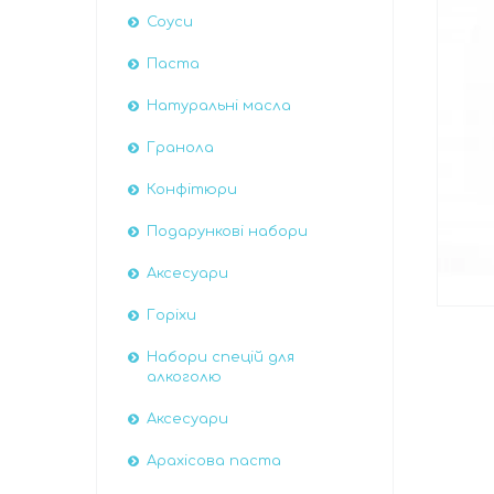
Соуси
Паста
Натуральні масла
Гранола
Конфітюри
Подарункові набори
Аксесуари
Горіхи
Набори спецій для
алкоголю
Аксесуари
Арахісова паста