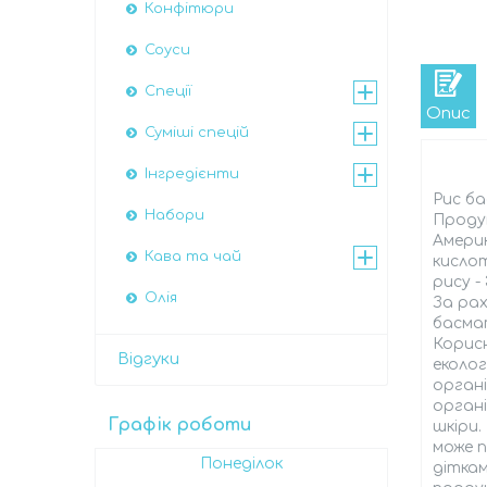
Конфітюри
Соуси
Спеції
Опис
Суміші спецій
Інгредієнти
Рис ба
Набори
Продук
Америк
Кава та чай
кислот
рису -
Олія
За рах
басмат
Корисн
Відгуки
еколог
органі
органі
Графік роботи
шкіри.
може п
Понеділок
діткам