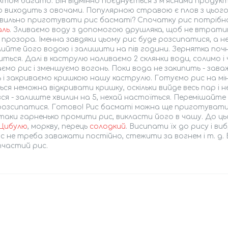
том багато. Він відмінно поєднується з м'ясними продукта
 виходить з овочами. Популярною стравою є плов з цього
авильно приготувати рис басматі? Спочатку рис потрібн
аль
. Зливаємо воду з допомогою друшляка, щоб не втрати
прозора. Іменна завдяки цьому рис буде розсипатися, а н
ийте його водою і залишити на пів години. Зернятка почн
иться. Далі в каструлю наливаємо 2 склянки води, солимо і
ємо рис і зменшуємо вогонь. Поки вода не закипить - зава
 і закриваємо кришкою нашу каструлю. Готуємо рис на міні
ся неможна відкривати кришку, оскільки вийде весь пар і н
ся - залиште хвилин на 5, нехай настоїться. Перемішайте в
розсипатися. Готово! Рис басматі можна ще приготувати 
таки гарненько промити рис, викласти його в чашу. До 
Цибулю
, моркву, перець
солодкий
. Висипати їх до рису і в
ис не треба заважати постійно, стежити за вогнем і т. д. 
пчастий рис.