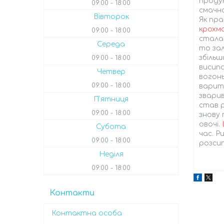
продук
09:00
18:00
смачно
Вівторок
Як пр
крохм
09:00
18:00
стала 
Середа
то зал
збільш
09:00
18:00
висипа
Четвер
вогонь
09:00
18:00
варить
зварив
Пʼятниця
став 
09:00
18:00
знову 
овочі.
Субота
час. Р
09:00
18:00
розси
Неділя
09:00
18:00
Контакти