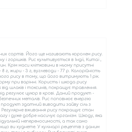
чних сортів. Його ще називають королем рису.
 горішків. Рис культивується в Індії, Китаї ,
н. Крім маси клітковини в ньому присутні
 г, жири - 3 г, вуглеводи - 77 р. Калорійність
йного рису в тому, що його витримують 1 рік.
орму при варінні. Користь і шкода рису
 від шлаків і токсинів, покращує травлення.
ід регулює цукор в крові. Даний продукт -
безпечних металів. Рис поповнює енергію
и продукт здатний виводити зайву сіль з
к. Регулярне вживання рису покращує стан
гу і дуже добре насичує організм. Шкоду, яка
дуальній непереносимості, а так само
кщо ви худнете. У кулінарії рецептів з даним