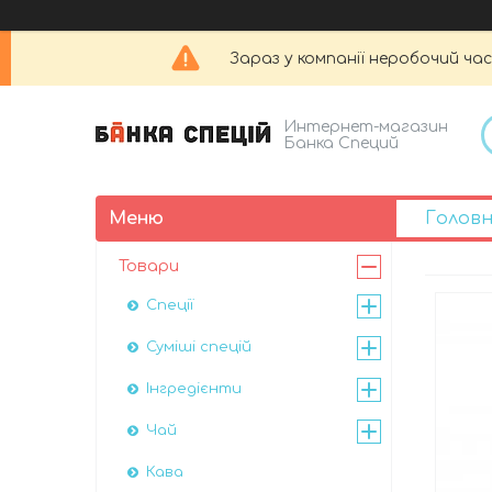
Зараз у компанії неробочий час
Интернет-магазин
Банка Специй
Голов
Товари
Спеції
Суміші спецій
Інгредієнти
Чай
Кава