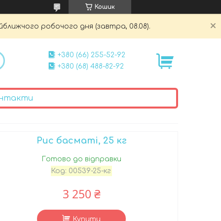
Кошик
йближчого робочого дня (завтра, 08.08).
+380 (66) 255-52-92
+380 (68) 488-82-92
нтакти
Рис басматі, 25 кг
Готово до відправки
Код:
00539-25-кг
3 250 ₴
Купити