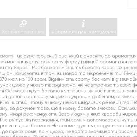
Характеристики
Інформація для замовлення
сматі - це дуже корисний рис, який відносять до аромати
т має вишукану, довгасту форму і ніжний аромат попкорну і
и та Євразії. Рис басматі містить багато корисних речови
и, амінокислоти, вітаміни, макро та мікроелементи. Білки - 8
 370 ккал на 100 грам. Відмінність сорту басматі від звича
унок цього у нього тверді зерна, які не втрачають свою ф
і Оскільки в крупі багато клітковини він чистить кишечник
ий даний сорт рису людям з цукровим діабетом, оскільки в
ічно чистий і тому в ньому немає шкідливих речовин та не
зму, за рахунок того, що в ньому багато глюкози. Оскільк
зму, лікарі рекомендують його людям у яких хвороби ниро
 Рис рятує від переїдання, тим самим допомагає скинути ва
ринести рис басматі Не рекомендують продукт при індиві
 до трьох років. Крім цього, не варто зловживати рисом, я