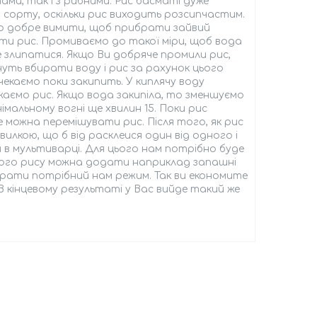
ми, так і з рибними. Рис басматі дуже
 сорту, оскільки рис виходить розсипчастим.
о добре вимити, щоб прибрати зайвий
ти рис. Промиваємо до такої міри, щоб вода
е злипатися. Якщо Ви добряче промили рис,
уть вбирати воду і рис за рахунок цього
 чекаємо поки закипить. У киплячу воду
жаємо рис. Якщо вода закипіла, то зменшуємо
мальному вогні ще хвилин 15. Поки рис
е можна перемішувати рис. Після того, як рис
илкою, що б від расклеися один від одного і
в мультиварці. Для цього нам потрібно буде
цього рису можна додати наприклад запашні
ибрати потрібний нам режим. Так ви економите
В кінцевому результаті у Вас вийде такий же