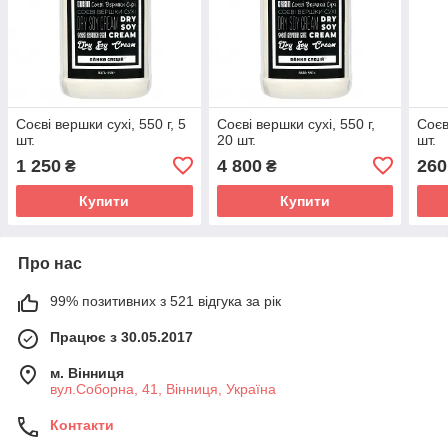
Соєві вершки сухі, 550 г, 5
Соєві вершки сухі, 550 г,
Соєв
шт.
20 шт.
шт.
1 250
4 800
260
₴
₴
Купити
Купити
Про нас
99% позитивних з 521 відгука за рік
Працює з 30.05.2017
м. Вінниця
вул.Соборна, 41, Вінниця, Україна
Контакти