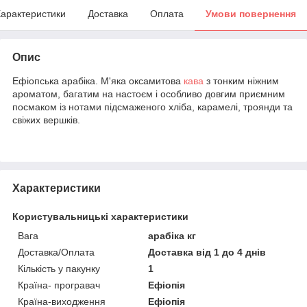
арактеристики
Доставка
Оплата
Умови повернення
Опис
Ефіопська арабіка. М'яка оксамитова
кава
з тонким ніжним
ароматом, багатим на настоєм і особливо довгим приємним
посмаком із нотами підсмаженого хліба, карамелі, троянди та
свіжих вершків.
Характеристики
Користувальницькі характеристики
Вага
арабіка кг
Доставка/Оплата
Доставка від 1 до 4 днів
Кількість у пакунку
1
Країна- програвач
Ефіопія
Країна-виходження
Ефіопія