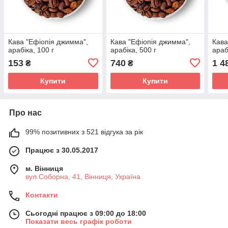
Кава "Ефіопія джимма",
Кава "Ефіопія джимма",
Кава
арабіка, 100 г
арабіка, 500 г
араб
153
740
1 4
₴
₴
Купити
Купити
Про нас
99% позитивних з 521 відгука за рік
Працює з 30.05.2017
м. Вінниця
вул.Соборна, 41, Вінниця, Україна
Контакти
Сьогодні працює з 09:00 до 18:00
Показати весь графік роботи