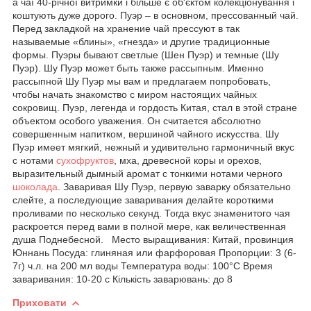
а чаї 40-річної витримки і більше є об'єктом колекціонування і
коштують дуже дорого. Пуэр – в основном, прессованный чай.
Перед закладкой на хранение чай прессуют в так
называемые «блины», «гнезда» и другие традиционные
формы. Пуэры бывают светлые (Шен Пуэр) и темные (Шу
Пуэр). Шу Пуэр может быть также рассыпным. Именно
рассыпной Шу Пуэр мы вам и предлагаем попробовать,
чтобы начать знакомство с миром настоящих чайных
сокровищ. Пуэр, легенда и гордость Китая, стал в этой стране
объектом особого уважения. Он считается абсолютно
совершенным напитком, вершиной чайного искусства. Шу
Пуэр имеет мягкий, нежный и удивительно гармоничный вкус
с нотами
сухофруктов
, мха, древесной коры и орехов,
выразительный дымный аромат с тонкими нотами черного
шоколада
. Заваривая Шу Пуэр, первую заварку обязательно
слейте, а последующие заваривания делайте короткими
проливами по несколько секунд. Тогда вкус знаменитого чая
раскроется перед вами в полной мере, как величественная
душа Поднебесной. Место выращивания: Китай, провинция
Юннань Посуда: глиняная или фарфоровая Пропорции: 3 (6-
7г) ч.л. на 200 мл воды Температура воды: 100°С Время
заваривания: 10-20 с Кількість заварювань: до 8
Приховати