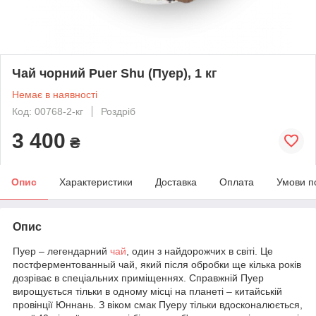
Чай чорний Puer Shu (Пуер), 1 кг
Немає в наявності
Код: 00768-2-кг
Роздріб
3 400
₴
Опис
Характеристики
Доставка
Оплата
Умови п
Опис
Пуер – легендарний
чай
, один з найдорожчих в світі. Це
постферментованный чай, який після обробки ще кілька років
дозріває в спеціальних приміщеннях. Справжній Пуер
вирощується тільки в одному місці на планеті – китайській
провінції Юннань. З віком смак Пуеру тільки вдосконалюється,