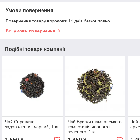
Умови повернення
Повернення товару впродовж 14 днів безкоштовно
Всі умови повернення
Подібні товари компанії
Чай Справжнє
Чай Бризки шампанського,
Чай 
задоволення, чорний, 1 кг
композиція чорного і
арис
зеленого, 1 кг
1 550
1 450
1 4
₴
₴