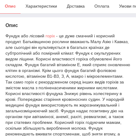
Опис
Характеристики
Доставка
Оплата
Умови п
Опис
Фундук або лісовий
горіх
- це дуже смачний і корисний
продукт. Батьківщиною рослини вважають Малу Азію і Кавказ,
але сьогодні він культивується в багатьох країнах де
субтропічний або помірний клімат. Фундук є окультурених
видом ліщини. Корисні властивості горіха обумовлені його
складом. Фундук багатий вітаміном Е, який сприяє оновленню
клітин в організмі. Крім цього фундук багатий фолієвою
кислотою, вітаміном В1-В3, З, А, макро і мікроелементами.
Так само горіх є рекордсменом серед інших видів горіхів за
змістом масла з поліненасиченими жирними кислотами.
Корисні властивості фундука Знижує рівень холестерину в
крові. Попереджає старіння кровоносних судин. У народній
медицині фундук використовують як жарознижувальний і
загальнозміцнюючий засіб. Фундук надає позитивну дію на
організм при авітамінозі, анемії, рахіті, ревматизмі, а також
при статевих проблеми. Корисний горіх годуючим мамам,
оскільки збільшують вироблення молока. Фундук
рекомендують вживати спортсменам, щоб зняти втому, а