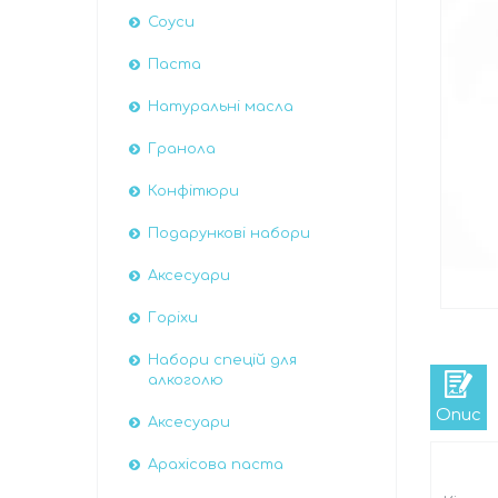
Соуси
Паста
Натуральні масла
Гранола
Конфітюри
Подарункові набори
Аксесуари
Горіхи
Набори спецій для
алкоголю
Опис
Аксесуари
Арахісова паста