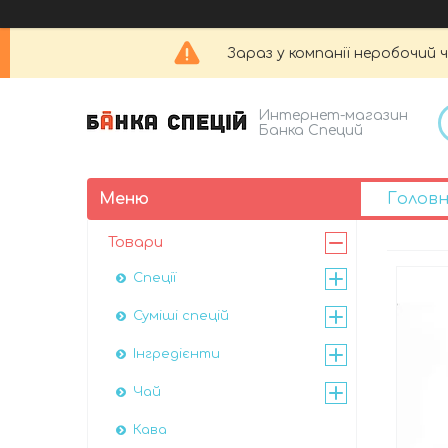
Зараз у компанії неробочий 
Интернет-магазин
Банка Специй
Голов
Товари
Спеції
Суміші спецій
Інгредієнти
Чай
Кава