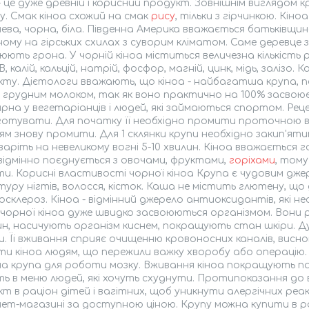
- це дуже древній і корисний продукт. Зовнішнім виглядом 
у. Смак кіноа схожий на смак
рису
, тільки з гірчинкою. Кін
ева, чорна, біла. Південна Америка вважається батьківщи
ому на гірських схилах з суворим кліматом. Саме деревце
ють грона. У чорній кіноа міститься величезна кількість різ
В, калій, кальцій, натрій, фосфор, магній, цинк, мідь, залізо.
ту. Дієтологи вважають, що кіноа - найбагатша крупа, по 
з грудним молоком, так як воно практично на 100% засвою
рна у вегетаріанців і людей, які займаються спортом. Ре
готувати. Для початку її необхідно промити проточною в
ям знову промити. Для 1 склянки крупи необхідно закип'яти
 варіть на невеликому вогні 5-10 хвилин. Кіноа вважається
відмінно поєднується з овочами, фруктами,
горіхами
, тому
и. Корисні властивості чорної кіноа Крупа є чудовим дже
уру нігтів, волосся, кісток. Каша не містить глютену, що 
осклероз. Кіноа - відмінний джерело антиоксидантів, які не
чорної кіноа дуже швидко засвоюються організмом. Вони
н, насичують організм киснем, покращують стан шкіри. Д
. Її вживання сприяє очищенню кровоносних каналів, вис
и кіноа людям, що пережили важку хворобу або операцію. В
а крупа для роботи мозку. Вживання кіноа покращують па
ь в меню людей, які хочуть схуднути. Протипоказання до
т в раціон дітей і вагітних, щоб уникнути алергічних реа
ет-магазині за доступною ціною. Крупу можна купити в розд