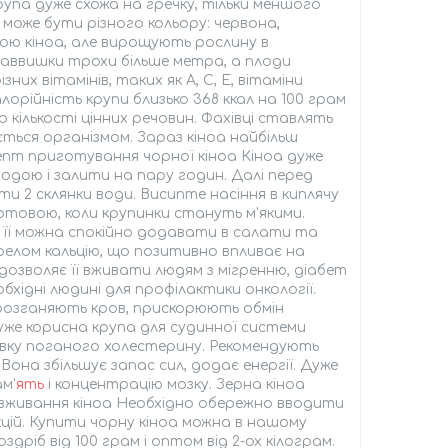
крупа дуже схожа на гречку, тільки меншого
оа може бути різного кольору: червона,
ною кіноа, але вирощують рослину в
 заввишки трохи більше метра, а плоди
них вітамінів, таких як А, С, Е, вітаміни
 Калорійність крупи близько 368 ккал на 100 грам
кількості цінних речовин. Фахівці ставлять
ється організмом. Зараз кіноа найбільш
цепт приготування чорної кіноа Кіноа дуже
одою і залити на пару годин. Далі перед
ти 2 склянки води. Висипте насіння в киплячу
 готовою, коли крупинки стануть м'якими.
 її можна спокійно додавати в салати та
релом кальцію, що позитивно впливає на
дозволяє її вживати людям з мігренню, діабет
обхідні людині для профілактики онкології.
 розганяють кров, прискорюють обмін
уже корисна крупа для судинної системи
новку поганого холестерину. Рекомендують
она збільшує запас сил, додає енергії. Дуже
м'
ять
і концентрацію мозку. Зерна кіноа
 вживання кіноа Необхідно обережно вводити
кцій. Купити чорну кіноа можна в нашому
ріб від 100 грам і оптом від 2-ох кілограм.