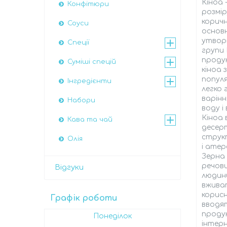
Кіноа 
Конфітюри
розмір
коричн
Соуси
основн
утворю
Спеції
групи 
продук
Суміші спецій
кіноа 
популя
Інгредієнти
легко 
варінн
Набори
воду і
Кіноа 
Кава та чай
десерт
структ
Олія
і атер
Зерна 
речови
Відгуки
людини
вживат
корисн
Графік роботи
вводят
продук
Понеділок
інтерн