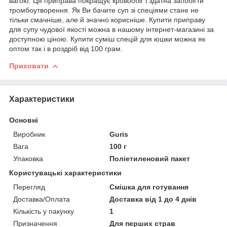
вагою. Ця приправа покращує кровообіг і здатна запобігти
тромбоутворення. Як Ви бачите суп зі спеціями стане не
тільки смачніше, але й значно корисніше. Купити приправу
для супу чудової якості можна в нашому інтернет-магазині за
доступною ціною. Купити суміш спецій для юшки можна як
оптом так і в роздріб від 100 грам.
Приховати
Характеристики
Основні
Виробник
Guris
Вага
100 г
Упаковка
Поліетиленовий пакет
Користувацькі характеристики
Перегляд
Смішка для готування
Доставка/Оплата
Доставка від 1 до 4 днів
Кількість у пакунку
1
Призначення
Для перших страв