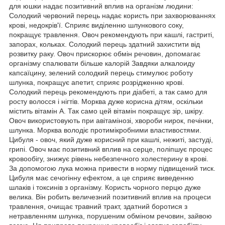
для юшки надає позитивний вплив на організм людини:
Солодкий червоний перець надає користь при захворюваннях
крові, недокрів'ї. Сприяє виділенню шлункового соку,
покращує травлення. Овоч рекомендують при кашлі, гастриті,
запорах, кольках. Солодкий перець здатний захистити від
розвитку раку. Овоч прискорює обмін речовин, допомагає
організму спалювати більше калорій Завдяки алкалоиду
капсаїцину, зелений солодкий перець стимулює роботу
шлунка, покращує апетит, сприяє розрідженню крові.
Солодкий перець рекомендують при діабеті, а так само для
росту волосся і нігтів. Морква дуже корисна дітям, оскільки
містить вітамін А. Так само цей вітамін покращує зір, шкіру.
Овоч використовують при авітамінозі, хвороби нирок, печінки,
шлунка. Морква володіє протимікробними властивостями.
Цибуля - овоч, який дуже корисний при кашлі, нежиті, застуді,
грипі. Овоч має позитивний вплив на серце, поліпшує процес
кровообігу, знижує рівень небезпечного холестерину в крові.
За допомогою лука можна привести в норму підвищений тиск.
Цибуля має сечогінну ефектом, а це сприяє виведенню
шлаків і токсинів з організму. Користь чорного перцю дуже
велика. Він робить величезний позитивний вплив на процеси
травлення, очищає травний тракт, здатний боротися з
нетравленням шлунка, порушеним обміном речовин, зайвою