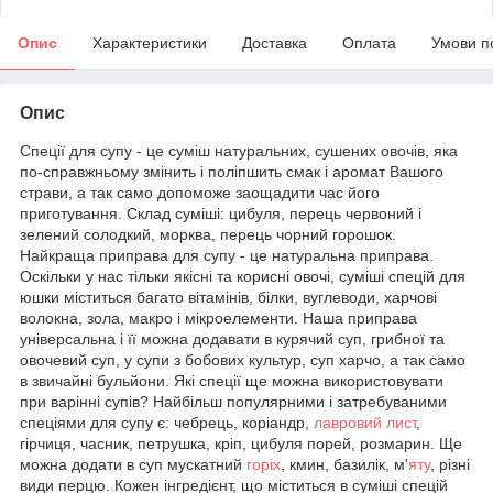
Опис
Характеристики
Доставка
Оплата
Умови п
Опис
Спеції для супу - це суміш натуральних, сушених овочів, яка
по-справжньому змінить і поліпшить смак і аромат Вашого
страви, а так само допоможе заощадити час його
приготування. Склад суміші: цибуля, перець червоний і
зелений солодкий, морква, перець чорний горошок.
Найкраща приправа для супу - це натуральна приправа.
Оскільки у нас тільки якісні та корисні овочі, суміші спецій для
юшки міститься багато вітамінів, білки, вуглеводи, харчові
волокна, зола, макро і мікроелементи. Наша приправа
універсальна і її можна додавати в курячий суп, грибної та
овочевий суп, у супи з бобових культур, суп харчо, а так само
в звичайні бульйони. Які спеції ще можна використовувати
при варінні супів? Найбільш популярними і затребуваними
спеціями для супу є: чебрець, коріандр,
лавровий лист
,
гірчиця, часник, петрушка, кріп, цибуля порей, розмарин. Ще
можна додати в суп мускатний
горіх
, кмин, базилік, м'
яту
, різні
види перцю. Кожен інгредієнт, що міститься в суміші спецій