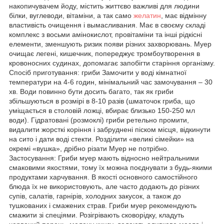
накопичувачем йоду, містить життєво важливі для людини
білки, вуглеводи, вітаміни, а так само
желатин
, має відмінну
властивість очищення і вымасливания. Має в своєму складі
комплекс з восьми амінокислот, провітаміни та інші рідкісні
елементи, зменшують ризик появи різних захворювань. Муер
очищає легені, кишечник, попереджує тромбоутворення в
кровоносних судинах, допомагає запобігти старіння організму.
Спосіб приготування: гриби Замочити у воді кімнатної
температури на 4-6 годин, мінімальний час замочування – 30
хв. Води повинно бути досить багато, так як гриби
збільшуються в розмірі в 8-10 разів (шматочок гриба, що
уміщається в столовій ложці, вбирає близько 150-250 мл
води). Гідратовані (розмоклі) гриби ретельно промити,
видалити жорсткі коріння і забруднені піском місця, відкинути
на сито і дати воді стекти. Розділити «великі сімейки» на
окремі «вушка», дрібно різати Муер не потрібно.
Застосування: Гриби муер мають відносно нейтральними
смаковими якостями, тому їх можна поєднувати з будь-якими
продуктами харчування. В якості основного самостійного
блюда їх не використовують, але часто додають до різних
супів, салатів, гарнірів, холодних закусок, а також до
тушкованих і смажених страв. Гриби муер рекомендують
смажити зі спеціями. Розігрівають сковорідку, кладуть