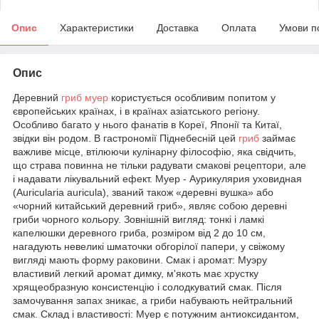
Опис
Характеристики
Доставка
Оплата
Умови п
Опис
Деревний
гриб муер
користується особливим попитом у
європейських країнах, і в країнах азіатського регіону.
Особливо багато у нього фанатів в Кореї, Японії та Китаї,
звідки він родом. В гастрономії Піднебесній цей
гриб
займає
важливе місце, втілюючи кулінарну філософію, яка свідчить,
що страва повинна не тільки радувати смакові рецептори, але
і надавати лікувальний ефект. Муер - Аурикулярия уховидная
(Auricularia auricula), званий також «деревні вушка» або
«чорний китайський деревний гриб», являє собою деревні
гриби чорного кольору. Зовнішній вигляд: тонкі і ламкі
капелюшки деревного гриба, розміром від 2 до 10 см,
нагадують невеликі шматочки обгорілої папери, у свіжому
вигляді мають форму раковини. Смак і аромат: Муэру
властивий легкий аромат димку, м'якоть має хрустку
хрящеобразную консистенцію і солодкуватий смак. Після
замочування запах зникає, а гриби набувають нейтральний
смак. Склад і властивості: Муер є потужним антиоксидантом,