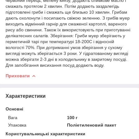
червоний перець, мелену кинзу, додають оливкове масло і
смажать протягом 2 хвилин. Потім додають заздалегідь
підготовлені гриби і смажать ще близько 10 хвилин. Грибам
дають охолонути і посипають свіжою зеленню. З грибів муер
виходить відмінний гарнір для смаженої картоплі, вареного
рису або свинини. Також їх використовують при приготуванні
делікатесних салатів. Зберігання: Гриби муер зберігають у
герметичній тарі при температурі 18-200С і відносній
вологості 70%. При дотриманні умов зберігання у сухому
вигляді можуть зберігається 3 роки. У гідратованому вигляді
можна зберігати 2-3 дні в холодильнику в закритому посуді.
Для запобігання висихання посуд додають воду.
Приховати
Характеристики
Основні
Вага
100 г
Упаковка
Поліетиленовий пакет
Користувальницькі характеристики