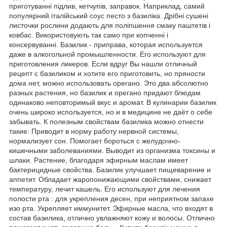
приготуванні підлив, кетчупів, заправок. Наприклад, самий
популярний італійський соус песто з базиліка. Дрібні сушені
листочки рослини додають для поліпшення смаку паштетів і
ковбас. Використовують так само при копченні і
консервуванні. Базилик - приправа, которая используется
даже в алкогольной промышленности. Его используют для
приготовления ликеров. Если вдруг Вы нашли отличный
рецепт с базиликом и хотите его приготовить, но пряности
дома нет, можно использовать орегано. Это два абсолютно
разных растения, но базилик и орегано придают блюдам
одинаково неповторимый вкус и аромат. В кулинарии базилик
очень широко используется, но и в медицине не даёт о себе
забывать. К полезным свойствам базилика можно отнести
такие: Приводит в норму работу нервной системы,
нормализует сон. Помогает бороться с желудочно-
кишечными заболеваниями. Выводит из организма токсины и
шлаки. Растение, благодаря эфирным маслам имеет
бактерицидные свойства. Базилик улучшает пищеварение и
аппетит. Обладает жаропонижающими свойствами, снижает
температуру, лечит кашель. Его используют для лечения
полости рта : для укрепления десен, при неприятном запахе
изо рта. Укрепляет иммунитет. Эфирные масла, что входят в
состав базилика, отлично увлажняют кожу и волосы. Отлично