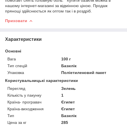
помогает снять головную боль. Купити базилік можна в
нашому інтернет-магазині за відмінною ціною. Продаж
прянощі здійснюється як оптом так і в роздріб.
Приховати
Характеристики
Основні
Вага
100 г
Тип спецій
Базилік
Упаковка
Поліетиленовий пакет
Користувальницькі характеристики
Перегляд
Зелень
Кількість у пакунку
1
Країна- програвач
Єгипет
Країна-виходження
Єгипет
Тип
Базилік
Цена за кг
285