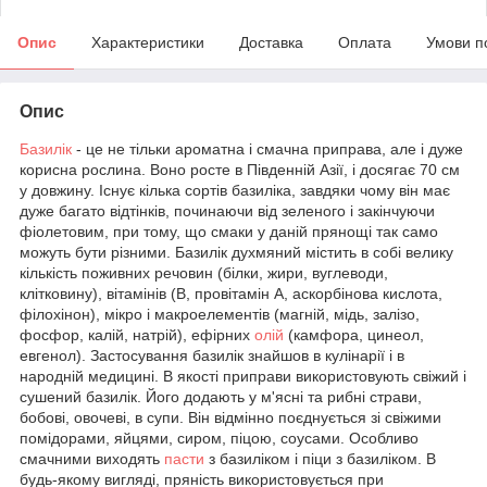
Опис
Характеристики
Доставка
Оплата
Умови п
Опис
Базилік
- це не тільки ароматна і смачна приправа, але і дуже
корисна рослина. Воно росте в Південній Азії, і досягає 70 см
у довжину. Існує кілька сортів базиліка, завдяки чому він має
дуже багато відтінків, починаючи від зеленого і закінчуючи
фіолетовим, при тому, що смаки у даній прянощі так само
можуть бути різними. Базилік духмяний містить в собі велику
кількість поживних речовин (білки, жири, вуглеводи,
клітковину), вітамінів (В, провітамін А, аскорбінова кислота,
філохінон), мікро і макроелементів (магній, мідь, залізо,
фосфор, калій, натрій), ефірних
олій
(камфора, цинеол,
евгенол). Застосування базилік знайшов в кулінарії і в
народній медицині. В якості приправи використовують свіжий і
сушений базилік. Його додають у м'ясні та рибні страви,
бобові, овочеві, в супи. Він відмінно поєднується зі свіжими
помідорами, яйцями, сиром, піцою, соусами. Особливо
смачними виходять
пасти
з базиліком і піци з базиліком. В
будь-якому вигляді, пряність використовується при