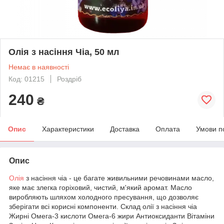
Олія з насіння Чіа, 50 мл
Немає в наявності
Код: 01215
Роздріб
240
₴
Опис
Характеристики
Доставка
Оплата
Умови п
Опис
Олія
з насіння чіа - це багате живильними речовинами масло,
яке має злегка горіховий, чистий, м'який аромат. Масло
виробляють шляхом холодного пресування, що дозволяє
зберігати всі корисні компоненти. Склад олії з насіння чіа
Жирні Омега-3 кислоти Омега-6 жири Антиоксиданти Вітаміни