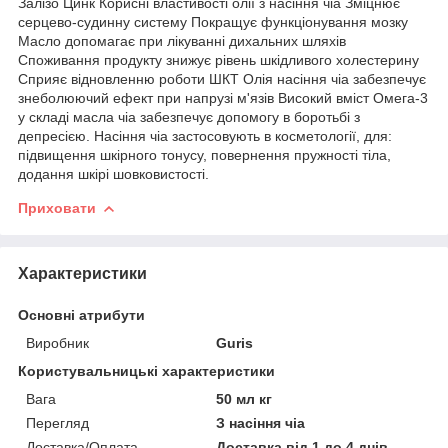
Залізо Цинк Корисні властивості олії з насіння чіа Зміцнює
серцево-судинну систему Покращує функціонування мозку
Масло допомагає при лікуванні дихальних шляхів
Споживання продукту знижує рівень шкідливого холестерину
Сприяє відновленню роботи ШКТ Олія насіння чіа забезпечує
знеболюючий ефект при напрузі м'язів Високий вміст Омега-3
у складі масла чіа забезпечує допомогу в боротьбі з
депресією. Насіння чіа застосовують в косметології, для:
підвищення шкірного тонусу, повернення пружності тіла,
додання шкірі шовковистості.
Приховати
Характеристики
Основні атрибути
Виробник
Guris
Користувальницькі характеристики
Вага
50 мл кг
Перегляд
З насіння чіа
Доставка/Оплата
Доставка від 1 до 4 днів