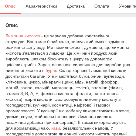
Опис
Характеристики
Доставка
Оплата
Умови п
Опис
Лимонна кислота
- це харчова добавка кристалічної
структури. Вона має білий колір, кислуватий смак і відмінно
розчиняється у воді. Ми помиляємося, думаючи, що лимонна
кислота з'являється з лимона. Це хімічний продукт, який
виробляють шляхом біосинтезу з цукру за допомогою
цвілевих грибів. Зараз, основною сировиною для виробництва
лимонної кислоти є
буряк
. Склад харчової лимонної кислоти
досить-таки багатий. У ній містяться білки, жири, вуглеводи,
клітковина, цукор, мінерали (цинк, мідь, натрій, фосфор,
магній, залізо, кальцій, марганець, селен), вітаміни (тіамін,
вітамін З, В, А, Е, фолієва кислота, фолати, пантотенова
кислота), жирні кислоти. Застосовують лимонну кислоту в
господарстві, кулінарії, косметиці, нафтової і газової
промисловості. У кулінарії цю добавку використовують в желе,
джеми, соуси, майонези і консерви. Лимонна кислота -
незамінна добавка при консервації. Її також використовують
для ароматизації чаю,
кави
, безалкогольних напоїв. У
господарстві з допомогою лимонної кислоти чистять пральні