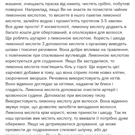
машини, очищають праска від накипу, чистять срібло, побутові
поверхні. Наприклад, якщо Ви не знаєте як почистити чайник
лимонною кислотою, то висипте в нього пакетик лимонної
кислоти, залийте водою і прокип'ятіть протягом 3-5 хвилин.
Все дуже просто! У косметології, лимонну кислоту додають в
багато кошти для обертований, в ополіскувачі для волосся.
Ще роблять шугарінг з лимонною кислотою. Користь і шкода
лимонної кислоти З допомогою кислоти з організму виводять
шлаки і токсичні речовини. Вона добре впливає на травлення,
є помічником при спалюванні вуглеводів. Лимонною кислотою
користуються для схуднення. Якщо Ви застудилися, то
лимонна кислота пом'якшить біль у горлі. Ще користь цієї
харчової добавки в тому, що вона сприяє появі нових клітин,
скорочення зморшок. Речовина використовують для нігтів.
Воно відмінно доглядає за нігтями, надаючи їм блиск і
гладкість. Лимонна кислота допомагає очистити артерії і
кровоносні судини. Допомагає при високому тиску.
Використовують лимонну кислоту для волосся. Вона відмінно
звужує пори, що дозволяє запобігти випадання волосся.
Лимонна кислота крім користі, може принести і шкоду. Так як
наш організм вже містить кислоту, то вживати її потрібно дуже
обережно. Якщо не дотримуватися дозування, це може
призвести до подразнення слизової шлунку, або до