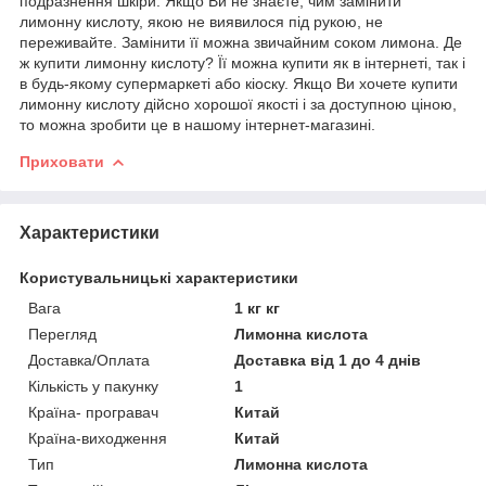
подразнення шкіри. Якщо Ви не знаєте, чим замінити
лимонну кислоту, якою не виявилося під рукою, не
переживайте. Замінити її можна звичайним соком лимона. Де
ж купити лимонну кислоту? Її можна купити як в інтернеті, так і
в будь-якому супермаркеті або кіоску. Якщо Ви хочете купити
лимонну кислоту дійсно хорошої якості і за доступною ціною,
то можна зробити це в нашому інтернет-магазині.
Приховати
Характеристики
Користувальницькі характеристики
Вага
1 кг кг
Перегляд
Лимонна кислота
Доставка/Оплата
Доставка від 1 до 4 днів
Кількість у пакунку
1
Країна- програвач
Китай
Країна-виходження
Китай
Тип
Лимонна кислота