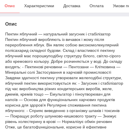
Опис
Характеристики
Доставка
Оплата
Умови п
Опис
Пектин яблучний — натуральний загусник і стабілізатор
Пектин яблучний виробляють із вичавок і жому після
перероблення яблук. Він являє собою високомолекулярний
полісахарид складної будови. Склад і властивості пектину
яблучний має порошкуподібну структуру білого, світло-сірого
або кремового кольору. Добре розчиняється у воді. До складу
входять: - Пектинові речовини — Пентозани — Клітковина —
Мінеральні солі Застосування в харчовій промисловості
Завдяки здатності пектину утворювати желеподібні структури,
яблучний пектин використовується як: - Загусник і стабілізатор
під час виробництва різних кондитерських виробів, желе,
джемів, кремів тощо — Емульгатор і піноутворювач для
напоїв — Основа для функціональних харчових продуктів
корисна для здоров'я Регулярне споживання пектина
яблучного: - Сприяє виведенню з організму шлаків і токсинів
— Покращує роботу шлунково-кишкового тракту — Знижує
рівень холестерину в крові — Нормалізує обмін речовин
Отже, це багатофункціональне, корисне й ефективне