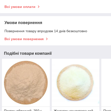
Всі умови оплати
Умови повернення
Повернення товару впродовж 14 днів безкоштовно
Всі умови повернення
Подібні товари компанії
Пектин яблучний, 250 г
Желатин кондитерський,
Пект