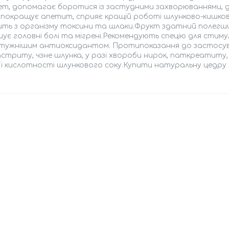
ет, допомагає боротися із застудними захворюваннями, д
 покращує апетит, сприяє кращій роботі шлунково-кишков
ть з організму токсини та шлаки.Фрукт здатний полегши
ує головні болі та мігрені.Рекомендують спецію для стим
тужнішим антиоксидантом. Протипоказання до застосув
астриту, чзне шлунка, у разі хвороби нирок, паткреатиту, 
ї кислотності шлункового соку.Купити натуральну цедру