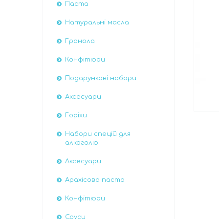
Паста
Натуральні масла
Гранола
Конфітюри
Подарункові набори
Аксесуари
Горіхи
Набори спецій для
алкоголю
Аксесуари
Арахісова паста
Конфітюри
Соуси