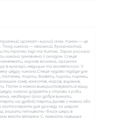
 приємний аромат і кислий смак. Лимон — це
х. Плод лимона — овальний, бугорчастий,
и та тропіки Індії та Китаю. Зараз рослина
 лимона зумовлена її складом. Спеція
кроелементи, харчові волокна, органічні
 в кулінарії, медицині та косметології. У
ну цедру лимона.Спеція чудово підійде для
 тістечка, торти, бісквіти, пироги, пиріжки,
машніх соків, компотів, морсів, варення,
ати. Потім із можна використовувати в кашу,
ху цедру лимона додають у страви з риби,
мона, необхідно його добре вимити,
атерти на дрібній тертці.Далеві її можна або
о застосовують для догляду за шкірою
і; знизити пітливість і блиск шкіри в
му вмісту вітаміну С, пряність підвищує