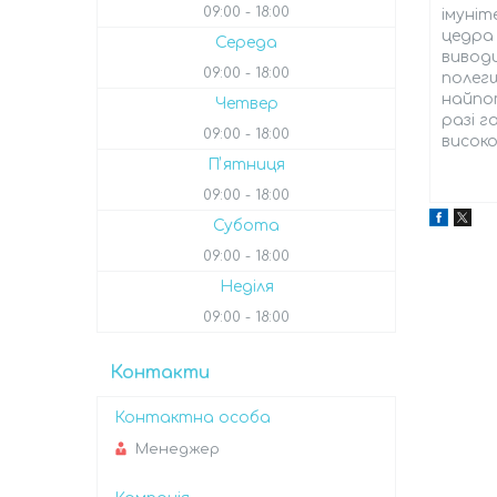
09:00
18:00
імуніт
цедра
Середа
виводи
09:00
18:00
полегш
найпо
Четвер
разі г
09:00
18:00
високо
Пʼятниця
09:00
18:00
Субота
09:00
18:00
Неділя
09:00
18:00
Контакти
Менеджер