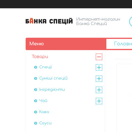
Интернет-магазин
Банка Специй
Голов
Товари
Спеції
Суміші спецій
Інгредієнти
Чай
Кава
Соуси