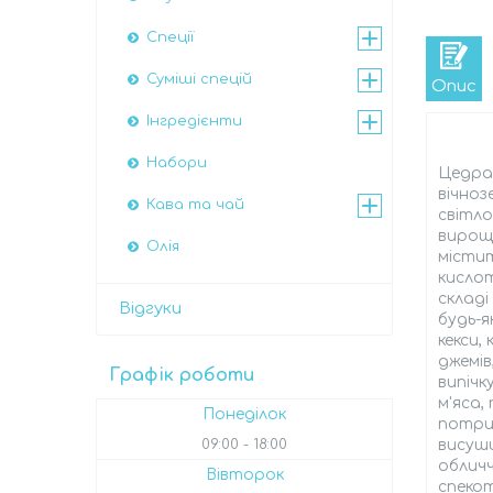
Спеції
Суміші спецій
Опис
Інгредієнти
Набори
Цедр
вічноз
Кава та чай
світло
вирощу
Олія
містит
кислот
складі
Відгуки
будь-я
кекси,
джемів
Графік роботи
випічк
м'яса,
Понеділок
потри
09:00
18:00
висуш
обличч
Вівторок
спекот