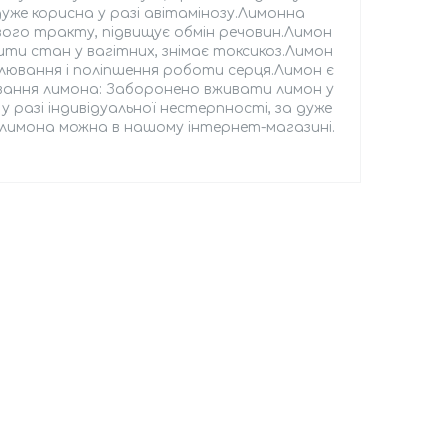
уже корисна у разі авітамінозу.Лимонна
ого тракту, підвищує обмін речовин.Лимон
ти стан у вагітних, знімає токсикоз.Лимон
улювання і поліпшення роботи серця.Лимон є
ання лимона: Заборонено вживати лимон у
у разі індивідуальної нестерпності, за дуже
 лимона можна в нашому інтернет-магазині.