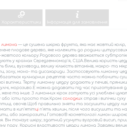
Характеристики
Інформація для замовлення
а
лимона
— це сушена шкірка фрукта, яка має жовтий колір,
елене плодове дерево, яке належить до родини цитрусови
-жовтого кольору.Родового дерева вважається субтропік
ють у країнах Середземномор'я, США.Велика користь цедри
ь білки, вуглеводи, велику кількість вітамінів, макро- та мі
и, золу, моно- та дисахариди. Застосовують лимонну цедру
 багатьох кулінарних рецептів часто можна побачити суше
кої випічки. Терту лимонну цедру додають у печиві, пряники,
 кулічі, морозиво.Е можна додавати під час приготування до
, желе та інше. З лимонних кірок готують усі улюблені цук
у або їсти просто так.Кромі
солодки
х страв і випічки су
 птиці, овочів.Щоб правильно зняти та засушити цедру ли
мати в кип'ятіт
ці
п'ять хвилин, після чого висушити та н
ити, або заморозити.Готово!В косметології лимон широк
я. Він тонізує шкіру; здатний усунути вугровий висип, прищ
ну пору. Корисні властивості цедри лимона Завдяки велико