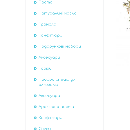
Паста
Натуральні масла
Гранола
Конфітюри
Подарункові набори
Аксесуари
Горіхи
Набори спецій для
алкоголю
Аксесуари
Арахісова паста
Конфітюри
Соуси