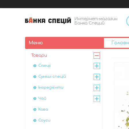
Интернет-магазин
Банка Специй
Голов
Товари
Спеції
Суміші спецій
Інгредієнти
Чай
Кава
Соуси