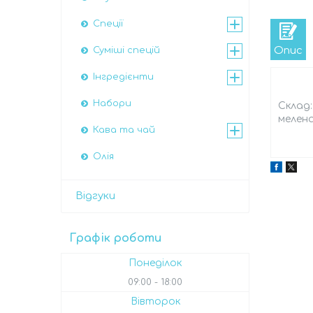
Спеції
Опис
Суміші спецій
Інгредієнти
Набори
Склад:
мелен
Кава та чай
Олія
Відгуки
Графік роботи
Понеділок
09:00
18:00
Вівторок