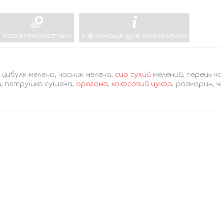
Характеристики
Інформація для замовлення
 цибуля мелена, часник мелена,
сир сухий
мелений, перець ч
а, петрушка сушена,
орегано
,
кокосовий цукор
, розмарин, ч