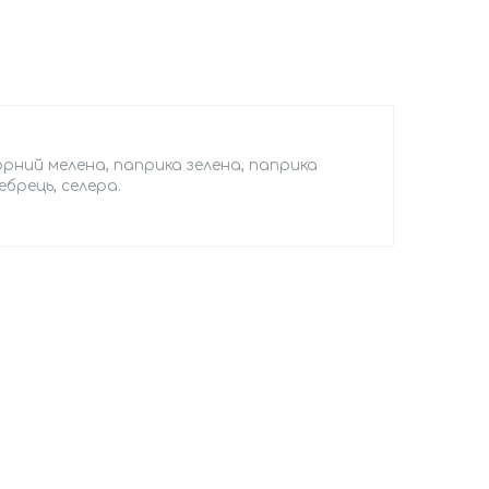
орний мелена, паприка зелена, паприка
ебрець, селера.