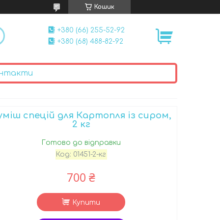
Кошик
+380 (66) 255-52-92
+380 (68) 488-82-92
нтакти
уміш спецій для Картопля із сиром,
2 кг
Готово до відправки
Код:
01451-2-кг
700 ₴
Купити