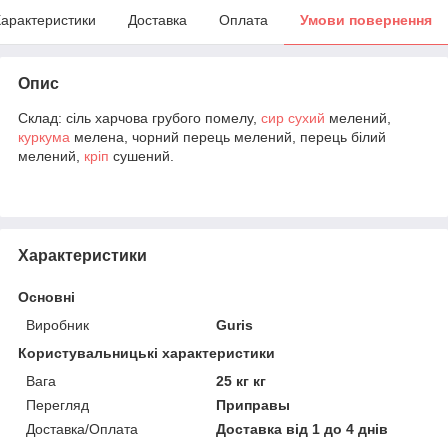
арактеристики
Доставка
Оплата
Умови повернення
Опис
Склад: сіль харчова грубого помелу,
сир сухий
мелений,
куркума
мелена, чорний перець мелений, перець білий
мелений,
кріп
сушений.
Характеристики
Основні
Виробник
Guris
Користувальницькі характеристики
Вага
25 кг кг
Перегляд
Приправы
Доставка/Оплата
Доставка від 1 до 4 днів