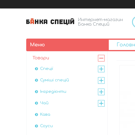
Интернет-магазин
Банка Специй
Голов
Товари
Спеції
Суміші спецій
Інгредієнти
Чай
Кава
Соуси