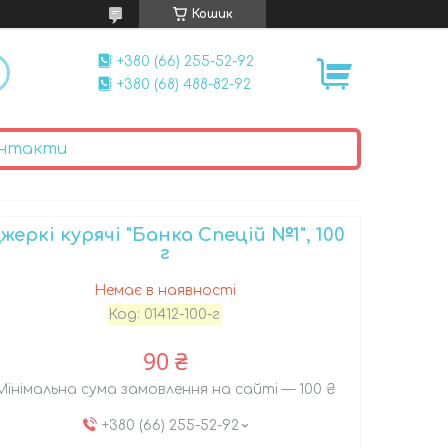
Кошик
+380 (66) 255-52-92
+380 (68) 488-82-92
нтакти
жеркі курячі "Банка Спецій №1", 100
г
Немає в наявності
Код:
01412-100-г
90 ₴
Мінімальна сума замовлення на сайті — 100 ₴
+380 (66) 255-52-92