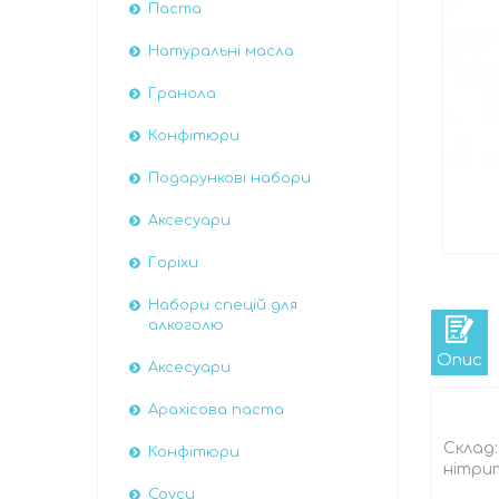
Паста
Натуральні масла
Гранола
Конфітюри
Подарункові набори
Аксесуари
Горіхи
Набори спецій для
алкоголю
Опис
Аксесуари
Арахісова паста
Склад:
Конфітюри
нітри
Соуси