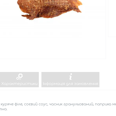
Характеристики
Інформація для замовлення
 куряче філе, соєвий соус, часник гранульований, паприка 
тна.