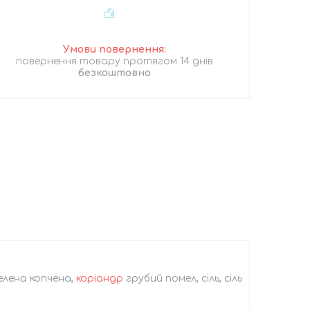
повернення товару протягом 14 днів
безкоштовно
мелена копчена,
коріандр
грубий помел, сіль, сіль