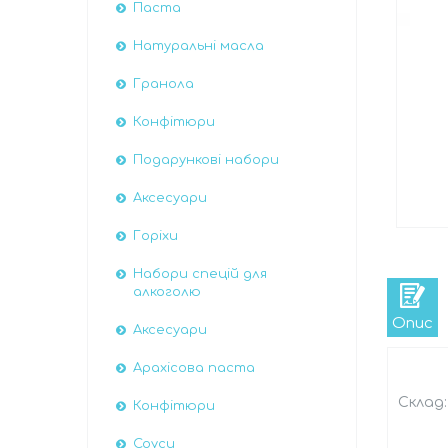
Паста
Натуральні масла
Гранола
Конфітюри
Подарункові набори
Аксесуари
Горіхи
Набори спецій для
алкоголю
Опис
Аксесуари
Арахісова паста
Склад
Конфітюри
Соуси