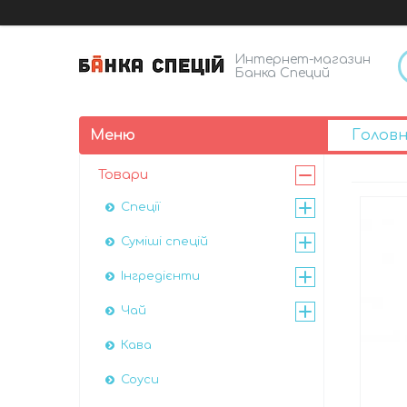
Интернет-магазин
Банка Специй
Голов
Товари
Спеції
Суміші спецій
Інгредієнти
Чай
Кава
Соуси