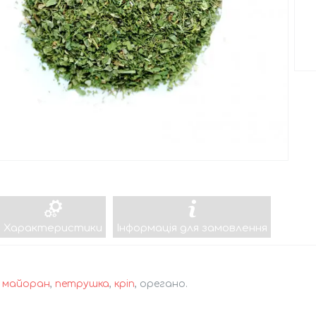
Характеристики
Інформація для замовлення
:
майоран
,
петрушка
,
кріп
, орегано.