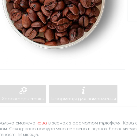
Характеристики
Інформація для замовлення
альна смажена
кава
в зернах з ароматом трюфеля. Кава 
ом. Склад: кава натуральна смажена в зернах бразильськ
ності 18 місяців.