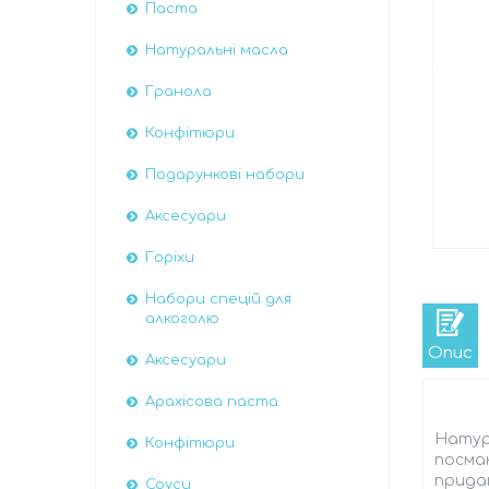
Паста
Натуральні масла
Гранола
Конфітюри
Подарункові набори
Аксесуари
Горіхи
Набори спецій для
алкоголю
Опис
Аксесуари
Арахісова паста
Натур
Конфітюри
посмак
придат
Соуси