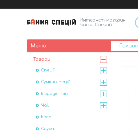
Интернет-магазин
Банка Специй
Голов
Товари
Спеції
Суміші спецій
Інгредієнти
Чай
Кава
Соуси