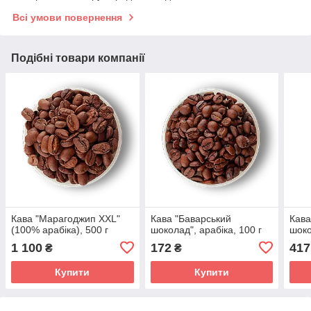
Всі умови повернення
Подібні товари компанії
Кава "Марагоджип XXL"
Кава "Баварський
Кава
(100% арабіка), 500 г
шоколад", арабіка, 100 г
шоко
1 100
172
417
₴
₴
Купити
Купити