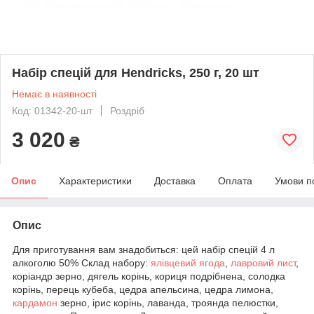
Набір спецій для Hendricks, 250 г, 20 шт
Немає в наявності
Код: 01342-20-шт
Роздріб
3 020
₴
Опис
Характеристики
Доставка
Оплата
Умови п
Опис
Для приготування вам знадобиться: цей набір спецій 4 л
алкоголю 50% Склад набору:
ялівцевий ягода
,
лавровий лист
,
коріандр зерно, дягель корінь, кориця подрібнена, солодка
корінь, перець кубеба, цедра апельсина, цедра лимона,
кардамон
зерно, ірис корінь, лаванда, троянда пелюстки,