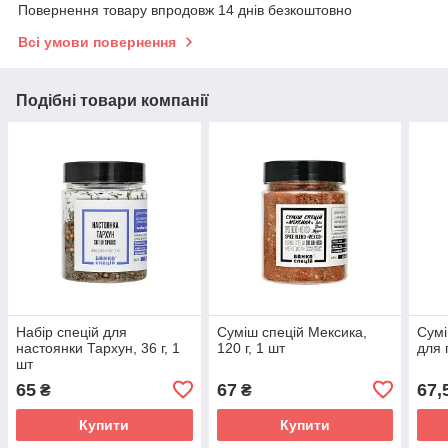
Повернення товару впродовж 14 днів безкоштовно
Всі умови повернення
Подібні товари компанії
Набір спецій для
Суміш спецій Мексика,
Сумі
настоянки Тархун, 36 г, 1
120 г, 1 шт
для 
шт
65
67
67,
₴
₴
Купити
Купити