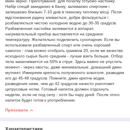
кмин зерно. Приготування: Для початку готуємо настойку.
Набір спецій закидаємо в банку, заливаємо спиртним і
залишаємо близько 7-10 днів в темному теплому місці. Після
відстоювання рідину зливається, добре фільтрується і
розбавляється чистою холодною водою до 30-35 градусів.
Разбавленная настойка заливается в аппарат,
нагревательный прибор выставляется на среднюю
температуру. Желательно подключить сухопарник. Если вы
использовали разбавленный спирт или очень хороший
самогон - глав можно отобрать граммов 20, если же качество
исходного сырья было средним - лучше взять больше. Отбор
тела заканчивается на 50% в струе. Здесь важно не упустить
момент - через хвосты, даже минимальные, домашний джин
мутнеет. Измеряем крепость полученного алкоголя, разводим
его до 45-48 градусов. Помните, джин крепче водки,
разведения ниже, чем до 42 градусов начисто уничтожит
цитрусовые нотки. Готовый напиток должен отдохнуть
неделю, если не под силу - хотя бы пару дней. После этого
напиток будет готов к употреблению.
Приховати
Характеристики